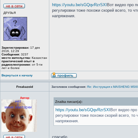
https://youtu.be/sGQqvRzrSXI
Вот видео про по
регулировки тоже похожи скорей всего, то чт
ДРУЗЬЯ
напряжения.
Зарегистрирован:
17 дек
2016, 12:29
Сообщения:
3237
место жительства:
Казахстан
практический опыт в
радиоэлектронике:
от 5-ти
лет и более
Вернуться к началу
Freakazoid
Заголовок сообщения:
Re: Инструкция к MAISHENG MS6
Автор
Znaika писал(а):
https://youtu.be/sGQqvRzrSXI
Вот видео про 
регулировки тоже похожи скорей всего, то 
напряжения.
спасибо