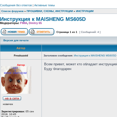
Сообщения без ответов
|
Активные темы
Список форумов
»
ПРОШИВКИ, СХЕМЫ, ИНСТРУКЦИИ
»
ИНСТРУКЦИИ
Инструкция к MAISHENG MS605D
Модераторы:
FIMA
,
Dmitry 65
Страница
1
из
1
[ Сообщений: 4 ]
Версия для печати
Автор
Freakazoid
Заголовок сообщения:
Инструкция к MAISHENG MS605D
Всем привет, может кто обладает инструкци
Автор
Буду благодарен
новичок
Зарегистрирован:
05 сен
2018, 10:45