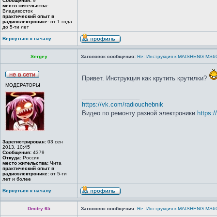
Сообщения:
9
место жительства:
Владивосток
практический опыт в
радиоэлектронике:
от 1 года
до 5-ти лет
Вернуться к началу
Sergey
Заголовок сообщения:
Re: Инструкция к MAISHENG MS6
Привет. Инструкция как крутить крутилки?
МОДЕРАТОРЫ
_________________
https://vk.com/radiouchebnik
Видео по ремонту разной электроники
https:
Зарегистрирован:
03 сен
2013, 10:45
Сообщения:
4379
Откуда:
Россия
место жительства:
Чита
практический опыт в
радиоэлектронике:
от 5-ти
лет и более
Вернуться к началу
Dmitry 65
Заголовок сообщения:
Re: Инструкция к MAISHENG MS6