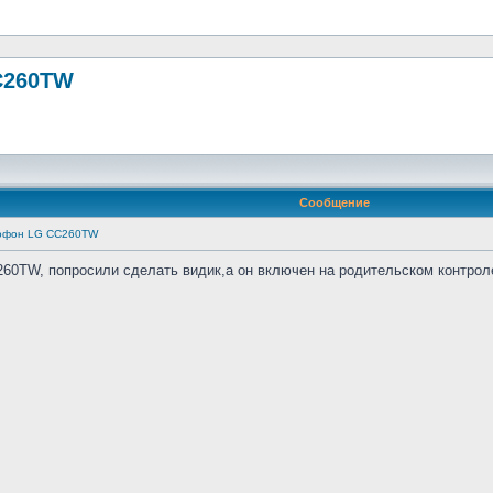
C260TW
Сообщение
тофон LG CC260TW
0TW, попросили сделать видик,а он включен на родительском контроле,