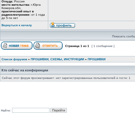
Откуда:
Россия
место жительства:
г.Юрга
Кемеров.обл.
практический опыт в
радиоэлектронике:
от 1 года
до 5-ти лет
Вернуться к началу
Показать сообщ
Страница
1
из
1
[ 1 сообщение ]
Список форумов
»
ПРОШИВКИ, СХЕМЫ, ИНСТРУКЦИИ
»
ПРОШИВКИ
Кто сейчас на конференции
Сейчас этот форум просматривают: нет зарегистрированных пользователей и гости: 1
Найти: