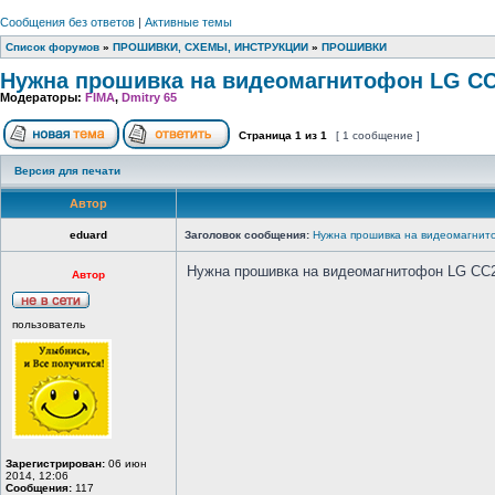
Сообщения без ответов
|
Активные темы
Список форумов
»
ПРОШИВКИ, СХЕМЫ, ИНСТРУКЦИИ
»
ПРОШИВКИ
Нужна прошивка на видеомагнитофон LG C
Модераторы:
FIMA
,
Dmitry 65
Страница
1
из
1
[ 1 сообщение ]
Версия для печати
Автор
eduard
Заголовок сообщения:
Нужна прошивка на видеомагни
Нужна прошивка на видеомагнитофон LG CC26
Автор
пользователь
Зарегистрирован:
06 июн
2014, 12:06
Сообщения:
117