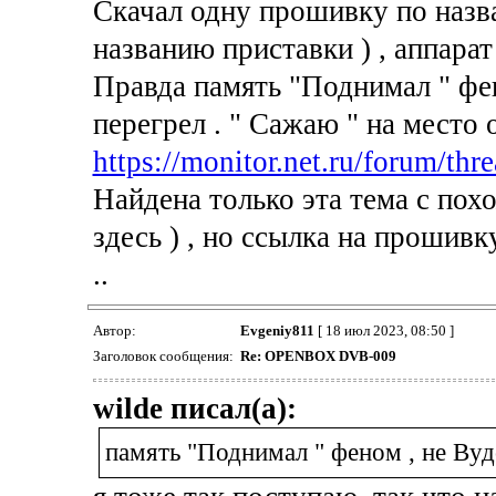
Скачал одну прошивку по назва
названию приставки ) , аппара
Правда память "Поднимал " фен
перегрел . " Сажаю " на место
https://monitor.net.ru/forum/thre
Найдена только эта тема с похо
здесь ) , но ссылка на прошивк
..
Автор:
Evgeniy811
[ 18 июл 2023, 08:50 ]
Заголовок сообщения:
Re: OPENBOX DVB-009
wilde писал(а):
память "Поднимал " феном , не Вуд