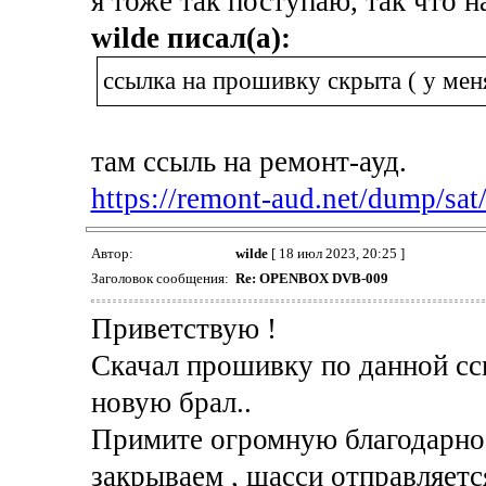
я тоже так поступаю, так что н
wilde писал(а):
ссылка на прошивку скрыта ( у мен
там ссыль на ремонт-ауд.
https://remont-aud.net/dump/sat/
Автор:
wilde
[ 18 июл 2023, 20:25 ]
Заголовок сообщения:
Re: OPENBOX DVB-009
Приветствую !
Скачал прошивку по данной ссы
новую брал..
Примите огромную благодарнос
закрываем , шасси отправляетс