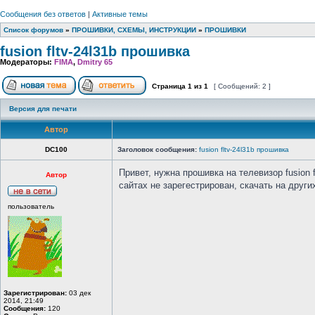
Сообщения без ответов
|
Активные темы
Список форумов
»
ПРОШИВКИ, СХЕМЫ, ИНСТРУКЦИИ
»
ПРОШИВКИ
fusion fltv-24l31b прошивка
Модераторы:
FIMA
,
Dmitry 65
Страница
1
из
1
[ Сообщений: 2 ]
Версия для печати
Автор
DC100
Заголовок сообщения:
fusion fltv-24l31b прошивка
Привет, нужна прошивка на телевизор fusion
Автор
сайтах не зарегестрирован, скачать на друг
пользователь
Зарегистрирован:
03 дек
2014, 21:49
Сообщения:
120