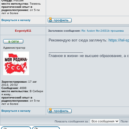
Откуда:
Россия
место жительства:
Тюмень
практический опыт в
радиоэлектронике:
от 5-ти
лет и более
Вернуться к началу
Evgeniy811
Заголовок сообщения:
Re: fusion fltv-24l31b прошивка
Рекомендую вот сюда заглянуть:
https://tel-s
Администратор
_________________
Главное в жизни- не высшее образование, а 
Зарегистрирован:
17 авг
2013, 20:02
Сообщения:
4698
место жительства:
В Сибири
я живу...
практический опыт в
радиоэлектронике:
от 5-ти
лет и более
Вернуться к началу
Показать сообщения за:
Поле 