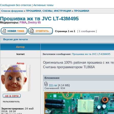
Сообщения без ответов
|
Активные темы
Список форумов
»
ПРОШИВКИ, СХЕМЫ, ИНСТРУКЦИИ
»
ПРОШИВКИ
Прошивка жк тв JVC LT-43M495
Модераторы:
FIMA
,
Dmitry 65
Страница
1
из
1
[ 1 сообщение ]
Версия для печати
Автор
kornet
Заголовок сообщения:
Прошивка жк тв JVC LT-43M495
Оригинальна 100% рабочая прошивка с жк те
Автор
Считана программатором TL866A
Вложения:
111.rar
[4.14 МБ]
Скачиваний: 934
пользователь
Зарегистрирован:
24 май
2018, 18:18