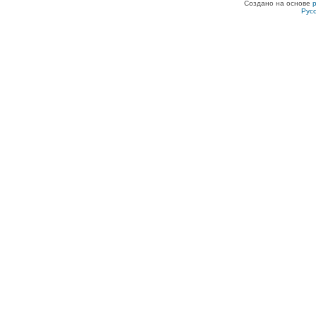
Создано на основе
Рус