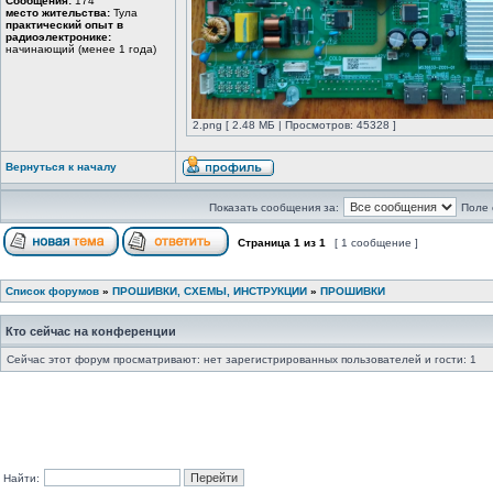
Сообщения:
174
место жительства:
Тула
практический опыт в
радиоэлектронике:
начинающий (менее 1 года)
2.png [ 2.48 МБ | Просмотров: 45328 ]
Вернуться к началу
Показать сообщения за:
Поле 
Страница
1
из
1
[ 1 сообщение ]
Список форумов
»
ПРОШИВКИ, СХЕМЫ, ИНСТРУКЦИИ
»
ПРОШИВКИ
Кто сейчас на конференции
Сейчас этот форум просматривают: нет зарегистрированных пользователей и гости: 1
Найти: