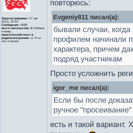
повторюсь:
Evgeniy811 писал(а):
Зарегистрирован:
17 авг
2013, 20:02
Сообщения:
4698
бывали случаи, когда
место жительства:
В Сибири
я живу...
практический опыт в
профилем начинали п
радиоэлектронике:
от 5-ти
лет и более
характера, причем да
подряд участникам
Просто усложнить реги
igor_me писал(а):
Если бы после доказа
ручное "просеивание"
есть и такой вариант. 