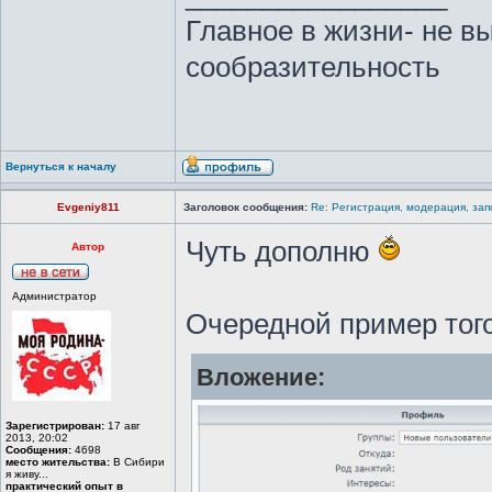
Главное в жизни- не в
сообразительность
Вернуться к началу
Evgeniy811
Заголовок сообщения:
Re: Регистрация, модерация, за
Чуть дополню
Автор
Администратор
Очередной пример того,
Вложение:
Зарегистрирован:
17 авг
2013, 20:02
Сообщения:
4698
место жительства:
В Сибири
я живу...
практический опыт в