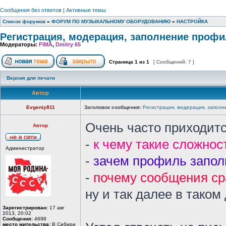
Сообщения без ответов
|
Активные темы
Список форумов
»
ФОРУМ ПО МУЗЫКАЛЬНОМУ ОБОРУДОВАНИЮ
»
НАСТРОЙКА
Регистрация, модерация, заполнение проф
Модераторы:
FIMA
,
Dmitry 65
Страница
1
из
1
[ Сообщений: 7 ]
Версия для печати
Автор
Evgeniy811
Заголовок сообщения:
Регистрация, модерация, заполн
Очень часто приходит
Автор
-
к чему такие сложнос
Администратор
-
зачем профиль запол
-
почему сообщения ср
ну и так далее в таком д
Зарегистрирован:
17 авг
2013, 20:02
Сообщения:
4698
место жительства:
В Сибири