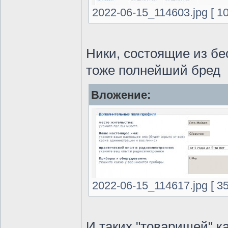
2022-06-15_114603.jpg [ 1
Ники, состоящие из бе
тоже полнейший бред
Вложение:
2022-06-15_114617.jpg [ 3
И таких "товарищей" к