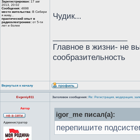
Зарегистрирован:
17 авг
2013, 20:02
Сообщения:
4698
место жительства:
В Сибири
Чудик...
я живу...
практический опыт в
радиоэлектронике:
от 5-ти
лет и более
_________________
Главное в жизни- не в
сообразительность
Вернуться к началу
Evgeniy811
Заголовок сообщения:
Re: Регистрация, модерация, за
Автор
igor_me писал(а):
Администратор
перепишите подсисте