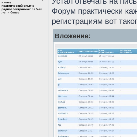
Устал отвечать на пись
я живу...
практический опыт в
Форум практически ка
радиоэлектронике:
от 5-ти
лет и более
регистрациям вот таког
Вложение: