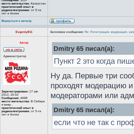
Сообщения:
3237
место жительства:
Казахстан
практический опыт в
радиоэлектронике:
от 5-ти
лет и более
Вернуться к началу
Evgeniy811
Заголовок сообщения:
Re: Регистрация, модерация, за
Автор
Dmitry 65 писал(а):
Администратор
Пункт 2 это когда пи
Ну да. Первые три соо
проходят модерацию и
Зарегистрирован:
17 авг
модераторами или адм
2013, 20:02
Сообщения:
4698
место жительства:
В Сибири
я живу...
практический опыт в
Dmitry 65 писал(а):
радиоэлектронике:
от 5-ти
лет и более
если что не так с пр