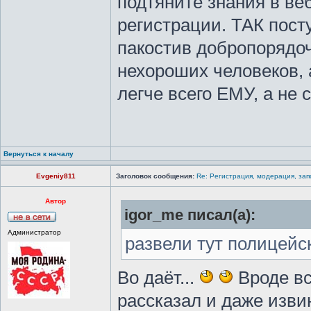
подтяните знания в ве
регистрации. ТАК посту
пакостив добропорядо
нехороших человеков, а
легче всего ЕМУ, а не 
Вернуться к началу
Evgeniy811
Заголовок сообщения:
Re: Регистрация, модерация, за
Автор
igor_me писал(а):
Администратор
развели тут полицейс
Во даёт...
Вроде вс
рассказал и даже изв