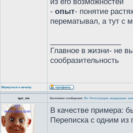
из его возможностей
-
опыт
- понятие раст
перематывал, а тут с 
_________________
Главное в жизни- не в
сообразительность
Вернуться к началу
igor_me
Заголовок сообщения:
Re: Регистрация, модерация, за
В качестве примера: б
Переписка с одним из 