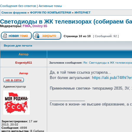
Сообщения без ответов
|
Активные темы
Список форумов
»
ФОРУМ ПО КОМПЬЮТЕРАМ
»
ИНТЕРНЕТ
Светодиоды в ЖК телевизорах (собираем ба
Модераторы:
FIMA
,
Dmitry 65
Страница
10
из
10
[ Сообщений: 92 ]
Версия для печати
Автор
Evgeniy811
Заголовок сообщения:
Re: Светодиоды в ЖК телевизора
Да, в той теме ссылка устарела...
Автор
Вот более актуальная:
https://alii.pub/74lfhl
Администратор
Применяемые светики- типоразмер 2835, 3V, 
_________________
Главное в жизни- не высшее образование, а 
Зарегистрирован:
17 авг
2013, 20:02
Сообщения:
4698
место жительства:
В Сибири