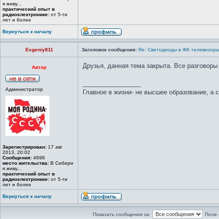
я живу...
практический опыт в
радиоэлектронике:
от 5-ти
лет и более
Вернуться к началу
Evgeniy811
Заголовок сообщения:
Re: Светодиоды в ЖК телевизора
Друзья, данная тема закрыта. Все разгово
Автор
_________________
Администратор
Главное в жизни- не высшее образование, а 
Зарегистрирован:
17 авг
2013, 20:02
Сообщения:
4698
место жительства:
В Сибири
я живу...
практический опыт в
радиоэлектронике:
от 5-ти
лет и более
Вернуться к началу
Показать сообщения за:
Поле 