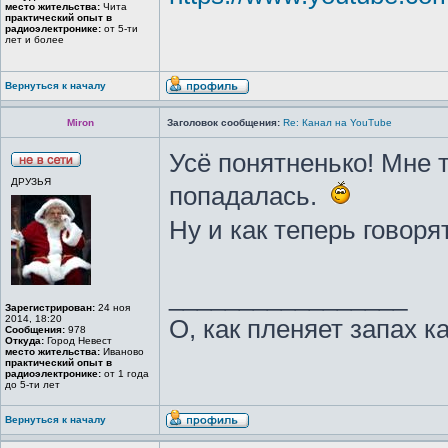
место жительства:
Чита
практический опыт в
радиоэлектронике:
от 5-ти
лет и более
Вернуться к началу
Miron
Заголовок сообщения:
Re: Канал на YouTube
Усё понятненько! Мне т
ДРУЗЬЯ
попадалась.
Ну и как теперь говоря
_________________
Зарегистрирован:
24 ноя
2014, 18:20
О, как пленяет запах к
Сообщения:
978
Откуда:
Город Невест
место жительства:
Иваново
практический опыт в
радиоэлектронике:
от 1 года
до 5-ти лет
Вернуться к началу