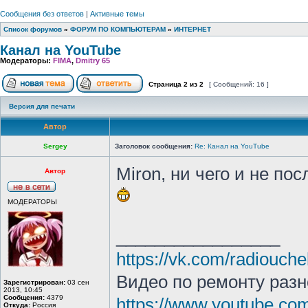
Сообщения без ответов
|
Активные темы
Список форумов
»
ФОРУМ ПО КОМПЬЮТЕРАМ
»
ИНТЕРНЕТ
Канал на YouTube
Модераторы:
FIMA
,
Dmitry 65
Страница
2
из
2
[ Сообщений: 16 ]
Версия для печати
Автор
Sergey
Заголовок сообщения:
Re: Канал на YouTube
Miron, ни чего и не п
Автор
МОДЕРАТОРЫ
_________________
https://vk.com/radiouche
Видео по ремонту разн
Зарегистрирован:
03 сен
2013, 10:45
Сообщения:
4379
https://www.youtube.c
Откуда:
Россия