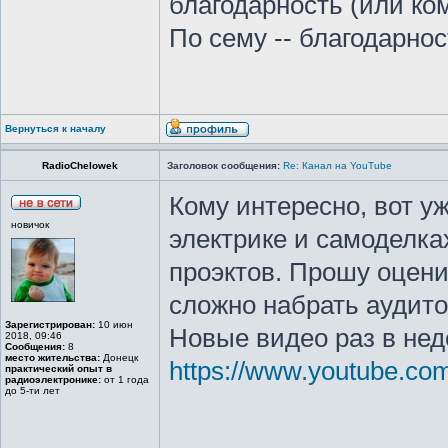
благодарность (или ко
По сему -- благодарнос
Вернуться к началу
RadioChelowek
Заголовок сообщения:
Re: Канал на YouTube
Кому интересно, вот у
новичок
электрике и самоделка
проэктов. Прошу оцени
сложно набрать аудит
Зарегистрирован:
10 июн
Новые видео раз в нед
2018, 09:46
Сообщения:
8
место жительства:
Донецк
https://www.youtube.
практический опыт в
радиоэлектронике:
от 1 года
до 5-ти лет
_________________