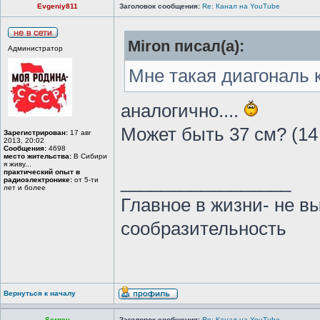
Evgeniy811
Заголовок сообщения:
Re: Канал на YouTube
Miron писал(а):
Администратор
Мне такая диагональ к
аналогично....
Может быть 37 см? (14
Зарегистрирован:
17 авг
2013, 20:02
Сообщения:
4698
место жительства:
В Сибири
я живу...
практический опыт в
_________________
радиоэлектронике:
от 5-ти
лет и более
Главное в жизни- не в
сообразительность
Вернуться к началу
Sergey
Заголовок сообщения:
Re: Канал на YouTube