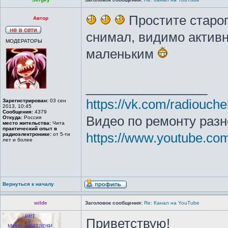
Простите старо
Автор
снимал, видимо активн
МОДЕРАТОРЫ
маленьким
_________________
https://vk.com/radiouche
Зарегистрирован:
03 сен
2013, 10:45
Сообщения:
4379
Видео по ремонту разн
Откуда:
Россия
место жительства:
Чита
практический опыт в
https://www.youtube.c
радиоэлектронике:
от 5-ти
лет и более
Вернуться к началу
wilde
Заголовок сообщения:
Re: Канал на YouTube
Приветствую!