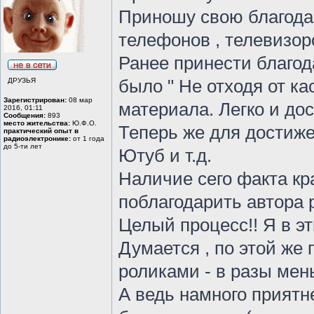
Приношу свою благода
телефонов , телевизоро
Ранее принести благод
ДРУЗЬЯ
было " Не отходя от ка
Зарегистрирован:
08 мар
материала. Легко и дос
2016, 01:11
Сообщения:
893
место жительства:
Ю.Ф.О.
Теперь же для достиж
практический опыт в
радиоэлектронике:
от 1 года
до 5-ти лет
Ютуб и т.д.
Наличие сего факта кр
поблагодарить автора 
Целый процесс!! Я в эт
Думается , по этой же
роликами - в разы мень
А ведь намного приятне