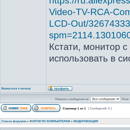
https://ru.aliexpr
Video-TV-RCA-Com
LCD-Out/32674333
spm=2114.1301060
Кстати, монитор 
использовать в с
Вернуться к началу
Показать сообщения за:
Поле 
Страница
1
из
1
[ Сообщений: 6 ]
Список форумов
»
ФОРУМ ПО КОМПЬЮТЕРАМ
»
МОДЕРНИЗАЦИЯ