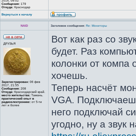
2014, 09:02
Сообщения:
179
Откуда:
Краснодар
Вернуться к началу
NAID
Заголовок сообщения:
Re: Мониторы
Вот как раз со зв
ДРУЗЬЯ
будет. Раз компью
колонки от компа 
хочешь.
Зарегистрирован:
06 фев
Теперь насчёт мон
2017, 21:55
Сообщения:
208
Откуда:
Краснодарский край.
место жительства:
Тамань.
VGA. Подключаешь
практический опыт в
радиоэлектронике:
от 5-ти
лет и более
него подключай си
угодно, ну а звук 