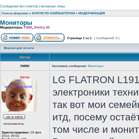
Сообщения без ответов
|
Активные темы
Список форумов
»
ФОРУМ ПО КОМПЬЮТЕРАМ
»
МОДЕРНИЗАЦИЯ
Мониторы
Модераторы:
FIMA
,
Dmitry 65
Страница
1
из
1
[ Сообщений: 6 ]
Версия для печати
Автор
FARIK
Заголовок сообщения:
Мониторы
LG FLATRON L1910
Автор
электроники техни
так вот мои семе
итд, посему остаё
пользователь
том числе и мони
Зарегистрирован:
19 фев
2014, 09:02