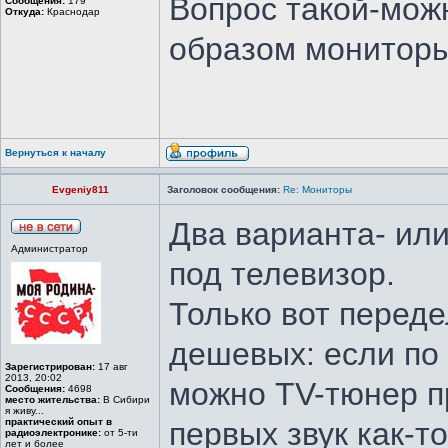
Вопрос такой-мож
Сообщения:
179
Откуда:
Краснодар
образом мониторы
Вернуться к началу
Evgeniy811
Заголовок сообщения:
Re: Мониторы
Два варианта- ил
Администратор
под телевизор.
Только вот переде
дешевых: если по 
Зарегистрирован:
17 авг
2013, 20:02
можно TV-тюнер пр
Сообщения:
4698
место жительства:
В Сибири
я живу...
практический опыт в
первых звук как-т
радиоэлектронике:
от 5-ти
лет и более