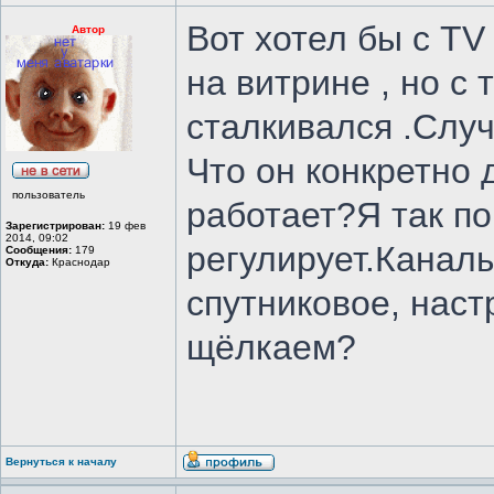
Вот хотел бы с TV
Автор
на витрине , но с
сталкивался .Случ
Что он конкретно
пользователь
работает?Я так пон
Зарегистрирован:
19 фев
2014, 09:02
регулирует.Канал
Сообщения:
179
Откуда:
Краснодар
спутниковое, наст
щёлкаем?
Вернуться к началу