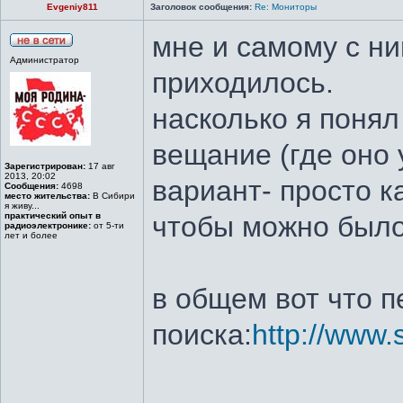
Evgeniy811
Заголовок сообщения:
Re: Мониторы
мне и самому с ни
Администратор
приходилось.
насколько я понял
вещание (где оно 
Зарегистрирован:
17 авг
2013, 20:02
вариант- просто к
Сообщения:
4698
место жительства:
В Сибири
я живу...
практический опыт в
чтобы можно было
радиоэлектронике:
от 5-ти
лет и более
в общем вот что 
поиска:
http://www.s