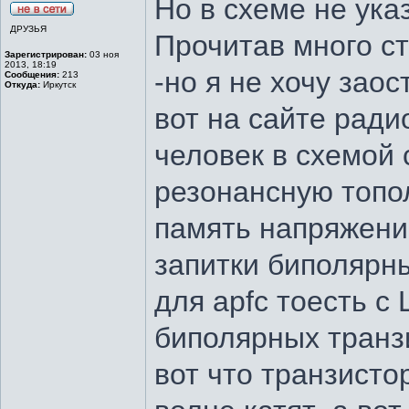
Но в схеме не ука
ДРУЗЬЯ
Прочитав много ст
Зарегистрирован:
03 ноя
2013, 18:19
-но я не хочу зао
Сообщения:
213
Откуда:
Иркутск
вот на сайте рад
человек в схемой 
резонансную топол
память напряжени
запитки биполярн
для apfc тоесть с
биполярных транз
вот что транзист