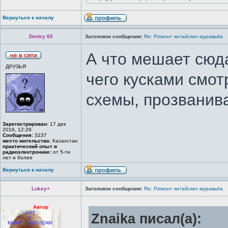
Вернуться к началу
Dmitry 65
Заголовок сообщения:
Re: Ремонт китайских муравьёв.
А что мешает сюд
ДРУЗЬЯ
чего кусками смот
схемы, прозванива
Зарегистрирован:
17 дек
2016, 12:29
Сообщения:
3237
место жительства:
Казахстан
практический опыт в
радиоэлектронике:
от 5-ти
лет и более
Вернуться к началу
Lukey+
Заголовок сообщения:
Re: Ремонт китайских муравьёв.
Автор
Znaika писал(а):