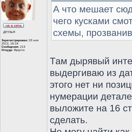
А что мешает сю
чего кусками смот
схемы, прозванива
ДРУЗЬЯ
Зарегистрирован:
03 ноя
2013, 18:19
Сообщения:
213
Откуда:
Иркутск
Там дырявый интер
выдергиваю из дат
этого нет ни поз
нумерации деталей
выложите на 16 ст
сделать.
Не могу найти как