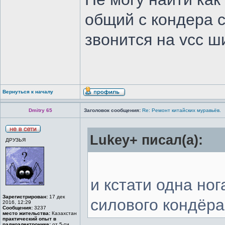
общий с кондера с
звонится на vcc ши
Вернуться к началу
Dmitry 65
Заголовок сообщения:
Re: Ремонт китайских муравьёв.
Lukey+ писал(а):
ДРУЗЬЯ
и кстати одна но
Зарегистрирован:
17 дек
силового кондёра
2016, 12:29
Сообщения:
3237
место жительства:
Казахстан
практический опыт в
радиоэлектронике:
от 5-ти