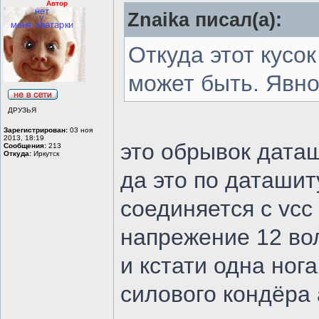
Автор
Znaika писал(а):
Откуда этот кусо
может быть. Явно 
ДРУЗЬЯ
Зарегистрирован:
03 ноя
2013, 18:19
это обрывок даташ
Сообщения:
213
Откуда:
Иркутск
да это по даташит
соединяется с vcc
напрежение 12 вол
и кстати одна ног
силового кондёра 