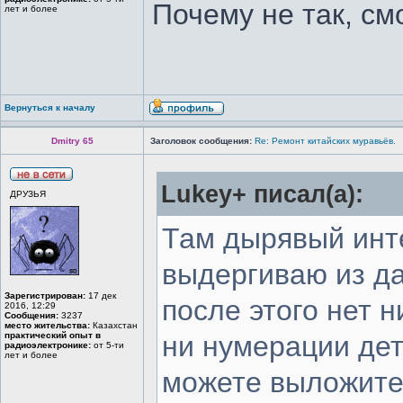
Почему не так, см
лет и более
Вернуться к началу
Dmitry 65
Заголовок сообщения:
Re: Ремонт китайских муравьёв.
Lukey+ писал(а):
ДРУЗЬЯ
Там дырявый инте
выдергиваю из да
Зарегистрирован:
17 дек
после этого нет 
2016, 12:29
Сообщения:
3237
место жительства:
Казахстан
практический опыт в
ни нумерации дет
радиоэлектронике:
от 5-ти
лет и более
можете выложите 