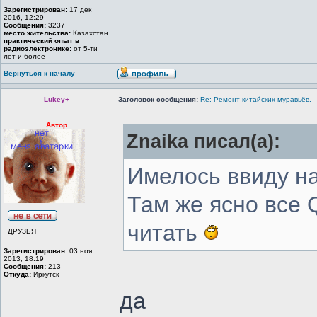
Зарегистрирован:
17 дек
2016, 12:29
Сообщения:
3237
место жительства:
Казахстан
практический опыт в
радиоэлектронике:
от 5-ти
лет и более
Вернуться к началу
Lukey+
Заголовок сообщения:
Re: Ремонт китайских муравьёв.
Автор
Znaika писал(а):
Имелось ввиду на
Там же ясно все 
читать
ДРУЗЬЯ
Зарегистрирован:
03 ноя
2013, 18:19
Сообщения:
213
Откуда:
Иркутск
да