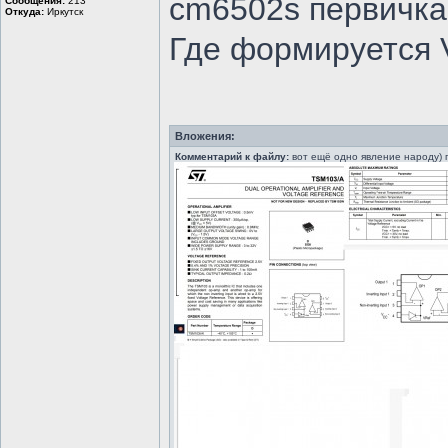
cm6502s первичка
Сообщения:
213
Откуда:
Иркутск
Где формируется 
Вложения:
Комментарий к файлу:
вот ещё одно явление народу) 