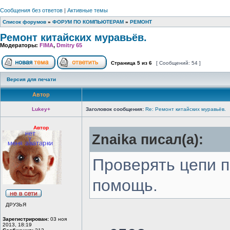
Сообщения без ответов
|
Активные темы
Список форумов
»
ФОРУМ ПО КОМПЬЮТЕРАМ
»
РЕМОНТ
Ремонт китайских муравьёв.
Модераторы:
FIMA
,
Dmitry 65
Страница
5
из
6
[ Сообщений: 54 ]
Версия для печати
Автор
Lukey+
Заголовок сообщения:
Re: Ремонт китайских муравьёв.
Автор
Znaika писал(а):
Проверять цепи п
помощь.
ДРУЗЬЯ
Зарегистрирован:
03 ноя
2013, 18:19