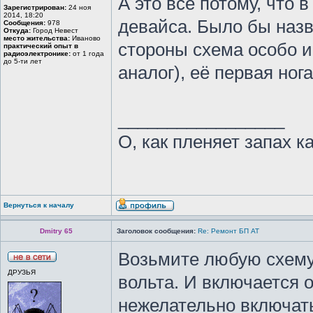
А это всё потому, что
Зарегистрирован:
24 ноя
2014, 18:20
девайса. Было бы назв
Сообщения:
978
Откуда:
Город Невест
место жительства:
Иваново
стороны схема особо и
практический опыт в
радиоэлектронике:
от 1 года
до 5-ти лет
аналог), её первая нога
_________________
О, как пленяет запах к
Вернуться к началу
Dmitry 65
Заголовок сообщения:
Re: Ремонт БП АТ
Возьмите любую схему 
ДРУЗЬЯ
вольта. И включается о
нежелательно включать 