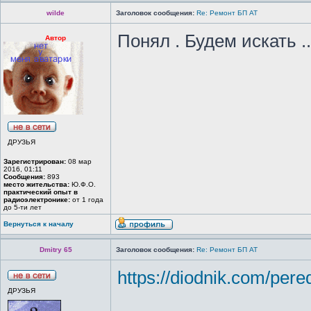
wilde
Заголовок сообщения:
Re: Ремонт БП АТ
Понял . Будем искать .
Автор
ДРУЗЬЯ
Зарегистрирован:
08 мар
2016, 01:11
Сообщения:
893
место жительства:
Ю.Ф.О.
практический опыт в
радиоэлектронике:
от 1 года
до 5-ти лет
Вернуться к началу
Dmitry 65
Заголовок сообщения:
Re: Ремонт БП АТ
https://diodnik.com/perede
ДРУЗЬЯ