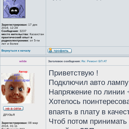
Зарегистрирован:
17 дек
2016, 12:29
Сообщения:
3237
место жительства:
Казахстан
практический опыт в
радиоэлектронике:
от 5-ти
лет и более
Вернуться к началу
wilde
Заголовок сообщения:
Re: Ремонт БП АТ
Приветствую !
Автор
Подключил авто лампу 
Напряжение по линии +
Хотелось поинтересова
впаять в плату в качес
ДРУЗЬЯ
Чтоб потом принимать 
Зарегистрирован:
08 мар
2016, 01:11