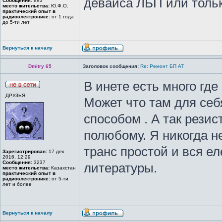
девайса ЛБП или тольк
Сообщения:
893
место жительства:
Ю.Ф.О.
практический опыт в
радиоэлектронике:
от 1 года
до 5-ти лет
Вернуться к началу
Dmitry 65
Заголовок сообщения:
Re: Ремонт БП АТ
В инете есть много где
ДРУЗЬЯ
Может что там для себ
способом . А так рези
полюбому. Я никогда н
транс простой и вся е
Зарегистрирован:
17 дек
2016, 12:29
Сообщения:
3237
литературы.
место жительства:
Казахстан
практический опыт в
радиоэлектронике:
от 5-ти
лет и более
Вернуться к началу