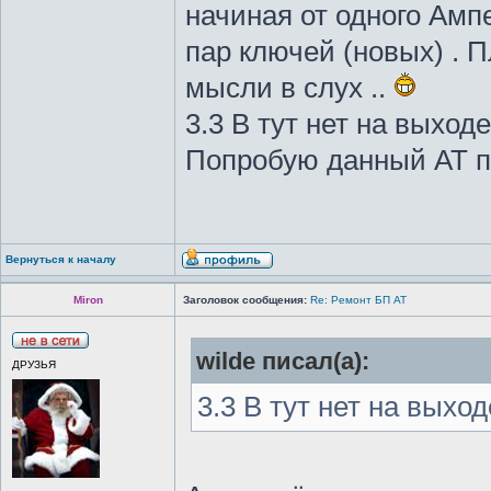
начиная от одного Амп
пар ключей (новых) . П
мысли в слух ..
3.3 В тут нет на выход
Попробую данный АТ пе
Вернуться к началу
Miron
Заголовок сообщения:
Re: Ремонт БП АТ
wilde писал(а):
ДРУЗЬЯ
3.3 В тут нет на выхо