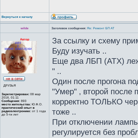
Вернуться к началу
wilde
Заголовок сообщения:
Re: Ремонт БП АТ
За ссылку и схему прим
Автор
Буду изучать ..
Еще два ЛБП (АТХ) лежа
" ..
Один после прогона под
ДРУЗЬЯ
"Умер" , второй после 
Зарегистрирован:
08 мар
2016, 01:11
корректно ТОЛЬКО чере
Сообщения:
893
место жительства:
Ю.Ф.О.
практический опыт в
тоже ..
радиоэлектронике:
от 1 года
до 5-ти лет
При отключении лампы
регулируется без пробл