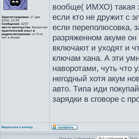
вообще( ИМХО) такая 
если кто не дружит с э
Зарегистрирован:
17 дек
2016, 12:29
Сообщения:
3237
если переполюсовка, за
место жительства:
Казахстан
практический опыт в
радиоэлектронике:
от 5-ти
разряженном акуме он
лет и более
включают и уходят и ч
ключам хана. А эти ум
наворотами, чуть что у
негодный хотя акум но
авто. Типа иди покупа
зарядки в сговоре с п
Вернуться к началу
Показать сообщения за:
Поле 