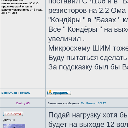
поставил С 4106 и в "
Сообщения:
893
место жительства:
Ю.Ф.О.
практический опыт в
резисторов на 2.2 Ома
радиоэлектронике:
от 1 года
до 5-ти лет
"Кондёры " в "Базах " 
Все " Кондёры " на вы
увеличил .
Микросхему ШИМ тоже з
Буду пытаться сделать 
За подсказку был бы Ва
Вернуться к началу
Dmitry 65
Заголовок сообщения:
Re: Ремонт БП АТ
Подай нагрузку хотя бы
ДРУЗЬЯ
будет на выходе 12 вол