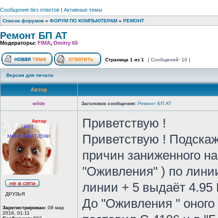
Сообщения без ответов
|
Активные темы
Список форумов
»
ФОРУМ ПО КОМПЬЮТЕРАМ
»
РЕМОНТ
Ремонт БП АТ
Модераторы:
FIMA
,
Dmitry 65
Страница
1
из
1
[ Сообщений: 10 ]
Версия для печати
Автор
wilde
Заголовок сообщения:
Ремонт БП АТ
Приветствую !
Автор
Приветствую ! Подска
причин заниженного на
"Оживления" ) по линии
линии + 5 выдаёт 4.95 
ДРУЗЬЯ
До "Оживления " оного
Зарегистрирован:
08 мар
2016, 01:11