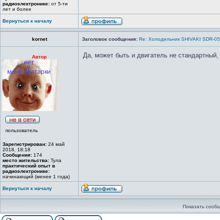
радиоэлектронике:
от 5-ти
лет и более
Вернуться к началу
kornet
Заголовок сообщения:
Re: Холодильник SHIVAKI SDR-0
Да, может быть и двигатель не стандартный, 
Автор
пользователь
Зарегистрирован:
24 май
2018, 18:18
Сообщения:
174
место жительства:
Тула
практический опыт в
радиоэлектронике:
начинающий (менее 1 года)
Вернуться к началу
Показать сообщ