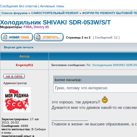
Сообщения без ответов
|
Активные темы
Список форумов
»
САМОСТОЯТЕЛЬНЫЙ РЕМОНТ
»
ФОРУМ ПО РЕМОНТУ БЫТОВОЙ Т
Холодильник SHIVAKI SDR-053W/S/T
Модераторы:
FIMA
,
Dmitry 65
Страница
2
из
2
[ Сообщений: 12 ]
Версия для печати
Автор
Evgeniy811
Заголовок сообщения:
Re: Холодильник SHIVAKI SDR-0
kornet писал(а):
Администратор
Грею, потому что интересно
это хорошо, так держать!!
Думается мне что движок какой-то не совсем
_________________
Зарегистрирован:
17 авг
2013, 20:02
Главное в жизни- не высшее образование, а 
Сообщения:
4698
место жительства:
В Сибири
я живу...
практический опыт в