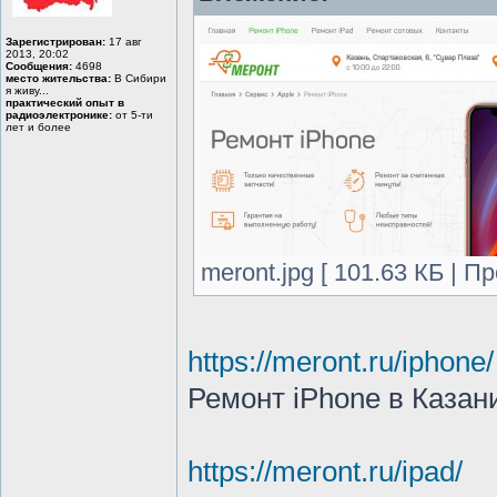
Зарегистрирован:
17 авг
2013, 20:02
Сообщения:
4698
место жительства:
В Сибири
я живу...
практический опыт в
радиоэлектронике:
от 5-ти
лет и более
meront.jpg [ 101.63 КБ | П
https://meront.ru/iphone/
Ремонт iPhone в Казан
https://meront.ru/ipad/