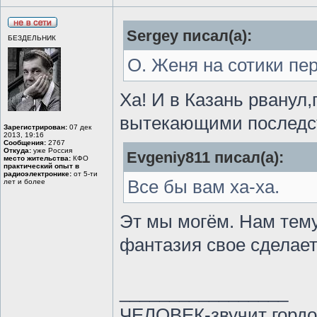
Sergey писал(а):
БЕЗДЕЛЬНИК
О. Женя на сотики пе
Ха! И в Казань рванул
вытекающими последс
Зарегистрирован:
07 дек
2013, 19:16
Сообщения:
2767
Откуда:
уже Россия
Evgeniy811 писал(а):
место жительства:
КФО
практический опыт в
радиоэлектронике:
от 5-ти
Все бы вам ха-ха.
лет и более
Эт мы могём. Нам тему
фантазия свое сделает
_________________
ЧЕЛОВЕК-звучит гордо