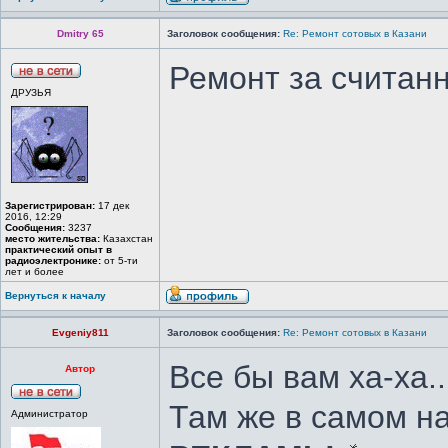
Dmitry 65
Заголовок сообщения:
Re: Ремонт сотовых в Казани
Ремонт за считан
ДРУЗЬЯ
Зарегистрирован:
17 дек
2016, 12:29
Сообщения:
3237
место жительства:
Казахстан
практический опыт в
радиоэлектронике:
от 5-ти
лет и более
Вернуться к началу
Evgeniy811
Заголовок сообщения:
Re: Ремонт сотовых в Казани
Все бы вам ха-ха..
Автор
Там же в самом н
Администратор