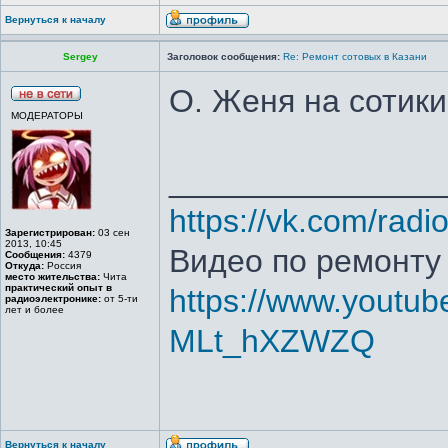
Вернуться к началу
Sergey
Заголовок сообщения:
Re: Ремонт сотовых в Казани
О. Женя на сотик
МОДЕРАТОРЫ
_______________
https://vk.com/radi
Зарегистрирован:
03 сен
2013, 10:45
Видео по ремонту
Сообщения:
4379
Откуда:
Россия
место жительства:
Чита
практический опыт в
https://www.youtub
радиоэлектронике:
от 5-ти
лет и более
MLt_hXZWZQ
Вернуться к началу