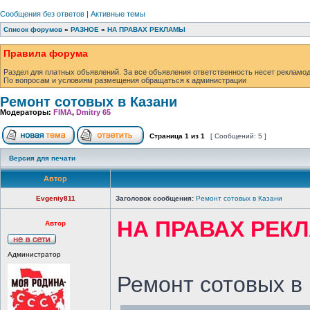
Сообщения без ответов
|
Активные темы
Список форумов
»
РАЗНОЕ
»
НА ПРАВАХ РЕКЛАМЫ
Правила форума
Раздел для платных объявлений. За все объявления ответственность несет рекламод
По вопросам и условиям размещения обращаться к администрации
Ремонт сотовых в Казани
Модераторы:
FIMA
,
Dmitry 65
Страница
1
из
1
[ Сообщений: 5 ]
Версия для печати
Автор
Evgeniy811
Заголовок сообщения:
Ремонт сотовых в Казани
НА ПРАВАХ РЕК
Автор
Администратор
Ремонт сотовых в