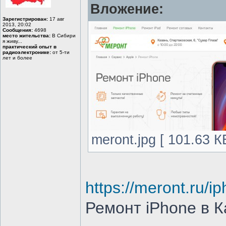
Вложение:
Зарегистрирован:
17 авг
2013, 20:02
Сообщения:
4698
место жительства:
В Сибири
я живу...
практический опыт в
радиоэлектронике:
от 5-ти
лет и более
meront.jpg [ 101.63 К
https://meront.ru/i
Ремонт iPhone в К