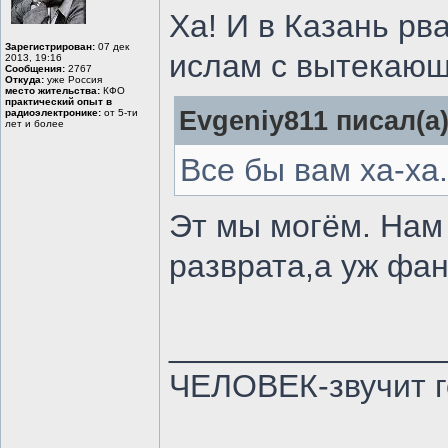
Ха! И в Казань рв
Зарегистрирован:
07 дек
ислам с вытекающ
2013, 19:16
Сообщения:
2767
Откуда:
уже Россия
место жительства:
КФО
практический опыт в
Evgeniy811 писал(а)
радиоэлектронике:
от 5-ти
лет и более
Все бы вам ха-ха.
Эт мы могём. Нам 
разврата,а уж фан
_______________
ЧЕЛОВЕК-звучит г