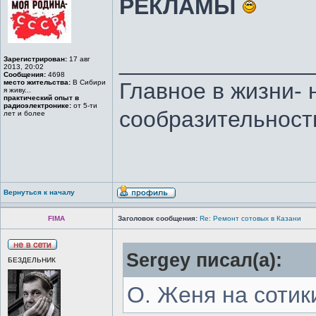
РЕКЛАМЫ
_______________
Зарегистрирован:
17 авг
2013, 20:02
Сообщения:
4698
место жительства:
В Сибири
Главное в жизни- 
я живу...
практический опыт в
радиоэлектронике:
от 5-ти
сообразительност
лет и более
Вернуться к началу
FIMA
Заголовок сообщения:
Re: Ремонт сотовых в Казани
Sergey писал(а):
БЕЗДЕЛЬНИК
О. Женя на соти