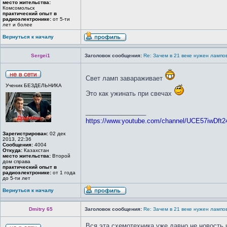
место жительства:
Комсомольск
практический опыт в
радиоэлектронике:
от 5-ти
лет и более
Вернуться к началу
Sergei1
Заголовок сообщения:
Re: Зачем в 21 веке нужен лампо
Свет ламп завараживает
Ученик БЕЗДЕЛЬНИКА
Это как ужинать при свечах
_________________
https://www.youtube.com/channel/UCE57iwDft
Зарегистрирован:
02 дек
2013, 22:36
Сообщения:
4004
Откуда:
Казахстан
место жительства:
Второй
дом справа
практический опыт в
радиоэлектронике:
от 1 года
до 5-ти лет
Вернуться к началу
Dmitry 65
Заголовок сообщения:
Re: Зачем в 21 веке нужен лампо
Вся эта схемотехника уже давно не новость