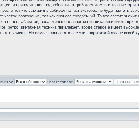
ать,если приводить все подробности как работает лампа и транзистор и 
т, просто тот кто всю жизнь собирал на транзисторах не будет мотать в
т частое повторение, так как процесс трудоёмкий. То что светит значит д
х в плане габаритов, веса, меньшего напряжения питания и иметь при 
ике, ретро, винтажная техника привлекает, вроде старое а имеет высоки
ь что хочешь. Но самое главное что все эти споры какой лучше какой ху
ения за:
Поле сортировки