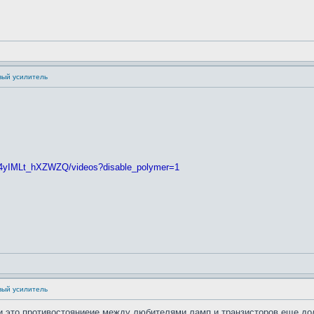
вый усилитель
24yIMLt_hXZWZQ/videos?disable_polymer=1
вый усилитель
 и это противостояниеие между любителями ламп и транзисторов еще дол