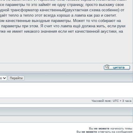
все параметры то это займёт не одну страницу, просто выскажу свое
ыходной трансформатор качественный(двухтактная схема особенно) от
аёт тепло а тепло этот всегда хорошо а лампа как раз и светит.
этом качественные выходные параметры. Может то что собирают на
е параметры при этом. Я счит что лампа ещё должна жить, если руки
же не имеет никакого значения если нет качественной акустики, на
Часовой пояс: UTC + 3 часа
Вы
не можете
начинать темы
Вы
не можете
отвечать на сообщения