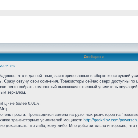
Сообщение
 усилитель
адеюсь, что в данной теме, заинтерисованные в сборке конструкций ус
. Сразу озвучу свои сомнения. Транзисторы сейчас сверх доступны по ц
веке легко собрать компактный высококачественный усилитель звучащий 
вым зеркалом.
кГц - не более 0.01%;
 Мгц.
чень проста. Производится замена нагрузочных резисторов на "токовые
ехнике транзисторных усилителей мощности
http://geokrilov.com/powersch
ие доказывать что либо, кому либо. Мне действительно интересно, что