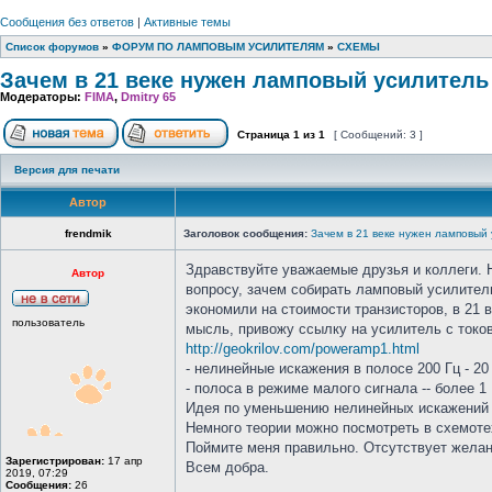
Сообщения без ответов
|
Активные темы
Список форумов
»
ФОРУМ ПО ЛАМПОВЫМ УСИЛИТЕЛЯМ
»
СХЕМЫ
Зачем в 21 веке нужен ламповый усилитель
Модераторы:
FIMA
,
Dmitry 65
Страница
1
из
1
[ Сообщений: 3 ]
Версия для печати
Автор
frendmik
Заголовок сообщения:
Зачем в 21 веке нужен ламповый
Здравствуйте уважаемые друзья и коллеги. Н
Автор
вопросу, зачем собирать ламповый усилитель
экономили на стоимости транзисторов, в 21 
пользователь
мысль, привожу ссылку на усилитель с токо
http://geokrilov.com/poweramp1.html
- нелинейные искажения в полосе 200 Гц - 20 
- полоса в режиме малого сигнала -- более 1
Идея по уменьшению нелинейных искажений о
Немного теории можно посмотреть в схемот
Поймите меня правильно. Отсутствует желан
Зарегистрирован:
17 апр
Всем добра.
2019, 07:29
Сообщения:
26