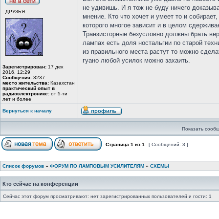
не удивишь. И я тож не буду ничего доказыв
ДРУЗЬЯ
мнение. Кто что хочет и умеет то и собирае
которого многое зависит и в целом сдерживае
Транзисторные безусловно должны брать вер
лампах есть доля ностальгии по старой техн
из правильного места растут то можно сделат
гуано любой усилок можно захаить.
Зарегистрирован:
17 дек
2016, 12:29
Сообщения:
3237
место жительства:
Казахстан
практический опыт в
радиоэлектронике:
от 5-ти
лет и более
Вернуться к началу
Показать сообщ
Страница
1
из
1
[ Сообщений: 3 ]
Список форумов
»
ФОРУМ ПО ЛАМПОВЫМ УСИЛИТЕЛЯМ
»
СХЕМЫ
Кто сейчас на конференции
Сейчас этот форум просматривают: нет зарегистрированных пользователей и гости: 1