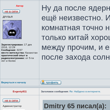
Ну да после ядерн
Автор
ещё неизвестно. 
ДРУЗЬЯ
комнатная точно н
только китай хор
между прочим, и е
Зарегистрирован:
17 дек
2016, 12:29
Сообщения:
3237
место жительства:
Казахстан
после захода солн
практический опыт в
радиоэлектронике:
от 5-ти
лет и более
Вернуться к началу
Evgeniy811
Заголовок сообщения:
Re: Найдено в интернете.
Dmitry 65 писал(а):
Администратор