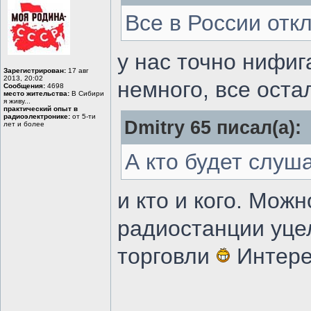
Все в России отк
у нас точно нифиг
Зарегистрирован:
17 авг
2013, 20:02
немного, все оста
Сообщения:
4698
место жительства:
В Сибири
я живу...
практический опыт в
радиоэлектронике:
от 5-ти
Dmitry 65 писал(а):
лет и более
А кто будет слуш
и кто и кого. Мож
радиостанции уце
торговли
Интерес