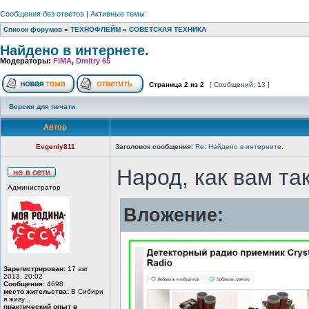
Сообщения без ответов
|
Активные темы
Список форумов
»
ТЕХНОФЛЕЙМ
»
СОВЕТСКАЯ ТЕХНИКА
Найдено в интернете.
Модераторы:
FIMA
,
Dmitry 65
Страница
2
из
2
[ Сообщений: 13 ]
Версия для печати
Автор
Evgeniy811
Заголовок сообщения:
Re: Найдено в интернете.
Народ, как вам та
Администратор
Вложение:
Зарегистрирован:
17 авг
2013, 20:02
Сообщения:
4698
место жительства:
В Сибири
я живу...
практический опыт в