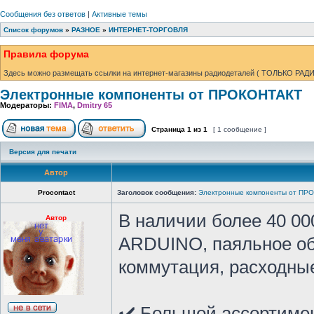
Сообщения без ответов
|
Активные темы
Список форумов
»
РАЗНОЕ
»
ИНТЕРНЕТ-ТОРГОВЛЯ
Правила форума
Здесь можно размещать ссылки на интернет-магазины радиодеталей ( ТОЛЬКО РАДИО
Электронные компоненты от ПРОКОНТАКТ
Модераторы:
FIMA
,
Dmitry 65
Страница
1
из
1
[ 1 сообщение ]
Версия для печати
Автор
Procontact
Заголовок сообщения:
Электронные компоненты от ПР
В наличии более 40 00
Автор
ARDUINO, паяльное об
коммутация, расходные
✔️ Большой ассортимен