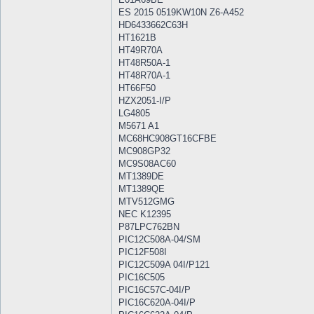
ES 2015 0519KW10N Z6-A452
HD6433662C63H
HT1621B
HT49R70A
HT48R50A-1
HT48R70A-1
HT66F50
HZX2051-I/P
LG4805
M5671 A1
MC68HC908GT16CFBE
MC908GP32
MC9S08AC60
MT1389DE
MT1389QE
MTV512GMG
NEC K12395
P87LPC762BN
PIC12C508A-04/SM
PIC12F508I
PIC12C509A 04I/P121
PIC16C505
PIC16C57C-04I/P
PIC16C620A-04I/P