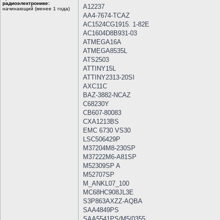
радиоэлектронике:
A12237
начинающий (менее 1 года)
AA4-7674-TCAZ
AC1524CG1915. 1-82E
AC1604D8B931-03
ATMEGA16A
ATMEGA8535L
ATS2503
ATTINY15L
ATTINY2313-20SI
AXC11C
BAZ-3882-NCAZ
C68230Y
CB607-80083
CXA1213BS
EMC 6730 VS30
LSC506429P
M37204M8-230SP
M37222M6-A81SP
M52309SP A
M52707SP
M_ANKL07_100
MC68HC908JL3E
S3P863AXZZ-AQBA
SAA4849PS
SAA5541PS/M5/0355