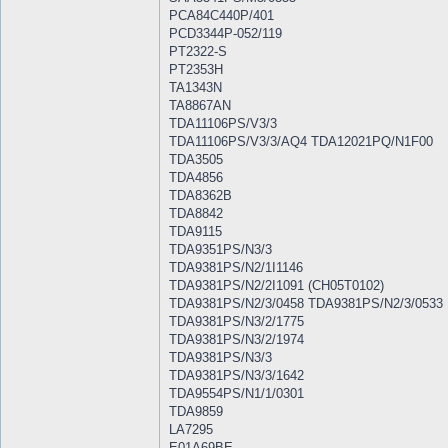
PCA84C440P/401
PCD3344P-052/119
PT2322-S
PT2353H
TA1343N
TA8867AN
TDA11106PS/V3/3
TDA11106PS/V3/3/AQ4 TDA12021PQ/N1F00
TDA3505
TDA4856
TDA8362B
TDA8842
TDA9115
TDA9351PS/N3/3
TDA9381PS/N2/1I1146
TDA9381PS/N2/2I1091 (CH05T0102)
TDA9381PS/N2/3/0458 TDA9381PS/N2/3/0533
TDA9381PS/N3/2/1775
TDA9381PS/N3/2/1974
TDA9381PS/N3/3
TDA9381PS/N3/3/1642
TDA9554PS/N1/1/0301
TDA9859
LA7295
E01A69BE