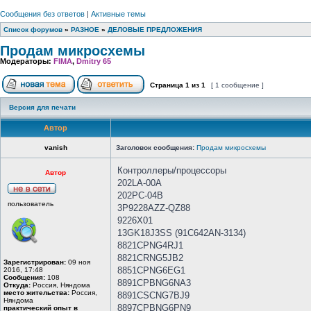
Сообщения без ответов
|
Активные темы
Список форумов
»
РАЗНОЕ
»
ДЕЛОВЫЕ ПРЕДЛОЖЕНИЯ
Продам микросхемы
Модераторы:
FIMA
,
Dmitry 65
Страница
1
из
1
[ 1 сообщение ]
Версия для печати
Автор
vanish
Заголовок сообщения:
Продам микросхемы
Контроллеры/процессоры
Автор
202LA-00A
202PC-04B
пользователь
3P9228AZZ-QZ88
9226X01
13GK18J3SS (91C642AN-3134)
8821CPNG4RJ1
8821CRNG5JB2
Зарегистрирован:
09 ноя
8851CPNG6EG1
2016, 17:48
Сообщения:
108
8891CPBNG6NA3
Откуда:
Россия, Няндома
место жительства:
Россия,
8891CSCNG7BJ9
Няндома
8897CPBNG6PN9
практический опыт в