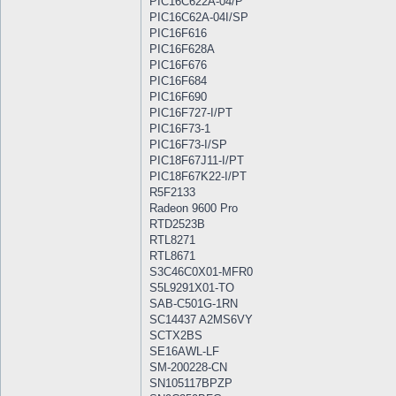
PIC16C622A-04/P
PIC16C62A-04I/SP
PIC16F616
PIC16F628A
PIC16F676
PIC16F684
PIC16F690
PIC16F727-I/PT
PIC16F73-1
PIC16F73-I/SP
PIC18F67J11-I/PT
PIC18F67K22-I/PT
R5F2133
Radeon 9600 Pro
RTD2523B
RTL8271
RTL8671
S3C46C0X01-MFR0
S5L9291X01-TO
SAB-C501G-1RN
SC14437 A2MS6VY
SCTX2BS
SE16AWL-LF
SM-200228-CN
SN105117BPZP