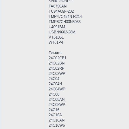
SN9C259BFG
TA8750AN
TC94A09F-202
TMP47C434N-R214
TMP87CH33N3033
U4091BM
USBN9602-28M
VT6105L
WT61P4
Память
24C02CB1
24C02BN
24C02RP
24C02WP
24C04
24C04N
24C04WP
24C08
24C08AN
24C08WP
24C16
24C16A
24C16AN
24C16W6