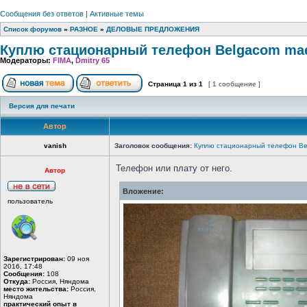
Сообщения без ответов
|
Активные темы
Список форумов
»
РАЗНОЕ
»
ДЕЛОВЫЕ ПРЕДЛОЖЕНИЯ
Куплю стационарный телефон Belgacom maes
Модераторы:
FIMA
,
Dmitry 65
Страница
1
из
1
[ 1 сообщение ]
Версия для печати
Автор
vanish
Заголовок сообщения:
Куплю стационарный телефон Bel
Телефон или плату от него.
Автор
Вложение:
пользователь
Зарегистрирован:
09 ноя
2016, 17:48
Сообщения:
108
Откуда:
Россия, Няндома
место жительства:
Россия,
Няндома
практический опыт в