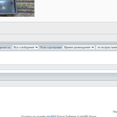
ения за:
Поле сортировки
Пе
Создано на основе
phpBB
® Forum Software © phpBB Group