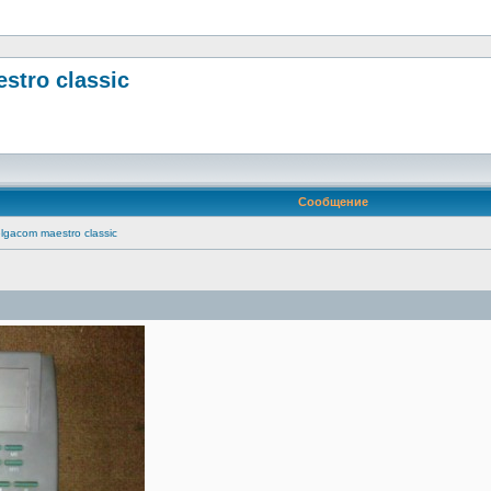
tro classic
Сообщение
gacom maestro classic