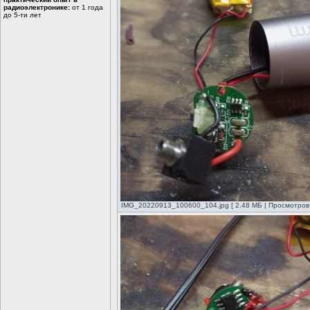
радиоэлектронике:
от 1 года
до 5-ти лет
IMG_20220913_100600_104.jpg [ 2.48 МБ | Просмотров: