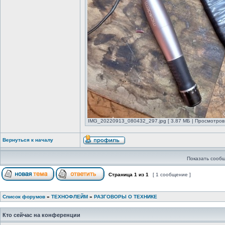
IMG_20220913_080432_297.jpg [ 3.87 МБ | Просмотров:
Вернуться к началу
Показать сообщ
Страница
1
из
1
[ 1 сообщение ]
Список форумов
»
ТЕХНОФЛЕЙМ
»
РАЗГОВОРЫ О ТЕХНИКЕ
Кто сейчас на конференции