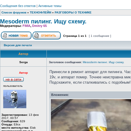
Сообщения без ответов
|
Активные темы
Список форумов
»
ТЕХНОФЛЕЙМ
»
РАЗГОВОРЫ О ТЕХНИКЕ
Mesoderm пилинг. Ищу схему.
Модераторы:
FIMA
,
Dmitry 65
Страница
1
из
1
[ 1 сообщение ]
Версия для печати
Автор
Serga
Заголовок сообщения:
Mesoderm пилинг. Ищу схему.
Принесли в ремонт аппарат для пилинга. Час
Автор
19v, и аппарат помер. Точнее неисправна м
Подскажите, если сталкивались с подобным!
пользователь
Вложения:
Зарегистрирован:
13 фев
2017, 00:57
Сообщения:
629
Откуда:
Ейск
место жительства:
Eisk
практический опыт в