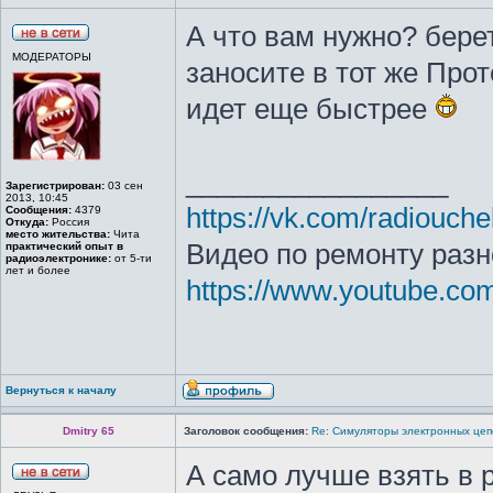
А что вам нужно? бере
МОДЕРАТОРЫ
заносите в тот же Про
идет еще быстрее
_________________
Зарегистрирован:
03 сен
2013, 10:45
https://vk.com/radiouche
Сообщения:
4379
Откуда:
Россия
место жительства:
Чита
Видео по ремонту разн
практический опыт в
радиоэлектронике:
от 5-ти
лет и более
https://www.youtube.c
Вернуться к началу
Dmitry 65
Заголовок сообщения:
Re: Симуляторы электронных цеп
А само лучше взять в 