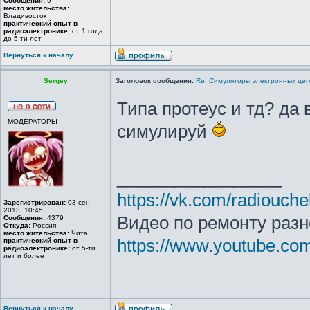
Сообщения:
9
место жительства:
Владивосток
практический опыт в
радиоэлектронике:
от 1 года
до 5-ти лет
Вернуться к началу
Sergey
Заголовок сообщения:
Re: Симуляторы электронных цеп
Типа протеус и тд? да 
МОДЕРАТОРЫ
симулируй
_________________
https://vk.com/radiouche
Зарегистрирован:
03 сен
2013, 10:45
Видео по ремонту разн
Сообщения:
4379
Откуда:
Россия
место жительства:
Чита
https://www.youtube.c
практический опыт в
радиоэлектронике:
от 5-ти
лет и более
Вернуться к началу