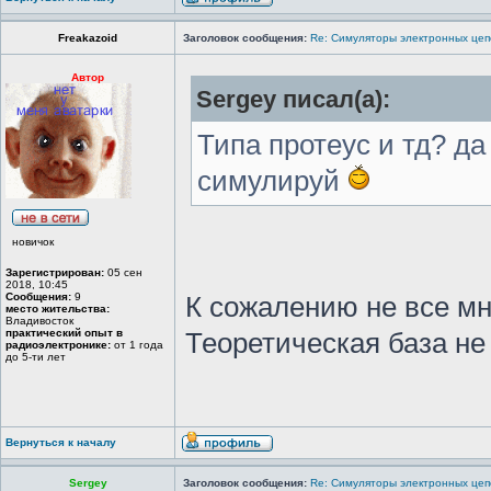
Freakazoid
Заголовок сообщения:
Re: Симуляторы электронных цеп
Автор
Sergey писал(а):
Типа протеус и тд? да
симулируй
новичок
Зарегистрирован:
05 сен
2018, 10:45
Сообщения:
9
К сожалению не все мн
место жительства:
Владивосток
практический опыт в
Теоретическая база не
радиоэлектронике:
от 1 года
до 5-ти лет
Вернуться к началу
Sergey
Заголовок сообщения:
Re: Симуляторы электронных цеп