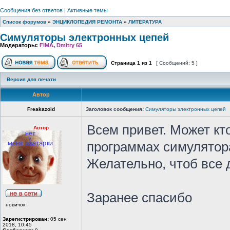
Сообщения без ответов
|
Активные темы
Список форумов
»
ЭНЦИКЛОПЕДИЯ РЕМОНТА
»
ЛИТЕРАТУРА
Симуляторы электронных цепей
Модераторы:
FIMA
,
Dmitry 65
Страница
1
из
1
[ Сообщений: 5 ]
Версия для печати
Автор
Freakazoid
Заголовок сообщения:
Симуляторы электронных цепей
Всем привет. Может кто
Автор
программах симулятор
Желательно, чтоб все 
Заранее спасибо
новичок
Зарегистрирован:
05 сен
2018, 10:45