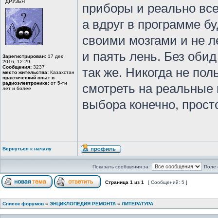
ДРУЗЬЯ
приборы и реально все
а вдруг в программе бу
своими мозгами и не 
и паять лень. Без обид
Зарегистрирован:
17 дек
2016, 12:29
Сообщения:
3237
так же. Никогда не по
место жительства:
Казахстан
практический опыт в
радиоэлектронике:
от 5-ти
смотреть на реальные 
лет и более
выбора конечно, прост
Вернуться к началу
Показать сообщения за:
Поле 
Страница
1
из
1
[ Сообщений: 5 ]
Список форумов
»
ЭНЦИКЛОПЕДИЯ РЕМОНТА
»
ЛИТЕРАТУРА