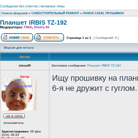
Сообщения без ответов
|
Активные темы
Список форумов
»
САМОСТОЯТЕЛЬНЫЙ РЕМОНТ
»
ПОИСК СХЕМ, ПРОШИВОК
Планшет IRBIS TZ-192
Модераторы:
FIMA
,
Dmitry 65
Страница
1
из
1
[ Сообщений: 5 ]
Версия для печати
Автор
slava49
Заголовок сообщения:
Планшет IRBIS TZ-192
Ищу прошивку на планш
Автор
6-я не дружит с гуглом.
пользователь
Зарегистрирован:
06 фев
2016, 08:43