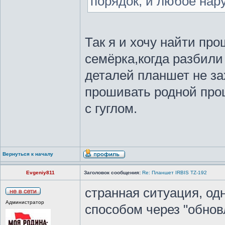
порядок, и любое нар
Так я и хочу найти пр
семёрка,когда разбили
деталей планшет не за
прошивать родной про
с гуглом.
Вернуться к началу
Evgeniy811
Заголовок сообщения:
Re: Планшет IRBIS TZ-192
странная ситуация, одн
Администратор
способом через "обнов