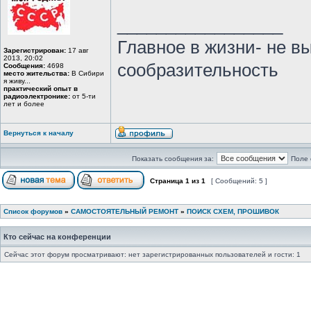
_________________
Главное в жизни- не в
Зарегистрирован:
17 авг
2013, 20:02
сообразительность
Сообщения:
4698
место жительства:
В Сибири
я живу...
практический опыт в
радиоэлектронике:
от 5-ти
лет и более
Вернуться к началу
Показать сообщения за:
Поле 
Страница
1
из
1
[ Сообщений: 5 ]
Список форумов
»
САМОСТОЯТЕЛЬНЫЙ РЕМОНТ
»
ПОИСК СХЕМ, ПРОШИВОК
Кто сейчас на конференции
Сейчас этот форум просматривают: нет зарегистрированных пользователей и гости: 1