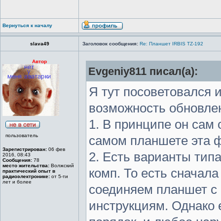
Вернуться к началу
slava49
Заголовок сообщения:
Re: Планшет IRBIS TZ-192
Автор
Evgeniy811 писал(а):
Я тут посоветовался 
возможность обновлен
1. В принципе он сам
пользователь
самом планшете эта 
Зарегистрирован:
06 фев
2. Есть варианты типа
2016, 08:43
Сообщения:
78
место жительства:
Волжский
комп. То есть сначала
практический опыт в
радиоэлектронике:
от 5-ти
лет и более
соединяем планшет с 
инструкциям. Однако 