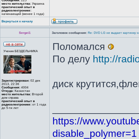
Сообщения:
225
место жительства:
Украина
практический опыт в
радиоэлектронике:
начинающий (менее 1 года)
Вернуться к началу
Sergei1
Заголовок сообщения:
Re: DVD LG не выдает картинку н
Поломался
Ученик БЕЗДЕЛЬНИКА
По делу
http://rad
диск крутится,фле
Зарегистрирован:
02 дек
2013, 22:36
Сообщения:
4004
Откуда:
Казахстан
место жительства:
Второй
дом справа
практический опыт в
радиоэлектронике:
от 1 года
_______________
до 5-ти лет
https://www.youtu
disable_polymer=1