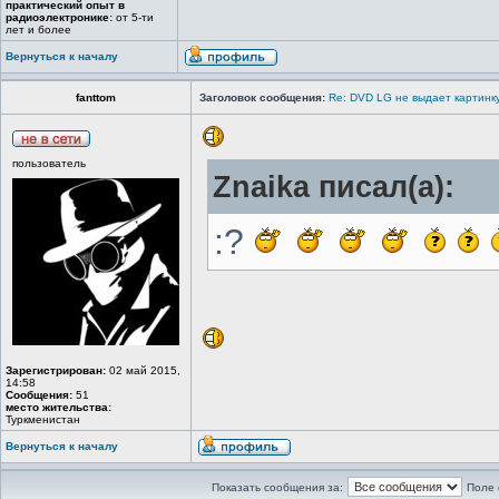
практический опыт в
радиоэлектронике:
от 5-ти
лет и более
Вернуться к началу
fanttom
Заголовок сообщения:
Re: DVD LG не выдает картинку
пользователь
Znaika писал(а):
:?
Зарегистрирован:
02 май 2015,
14:58
Сообщения:
51
место жительства:
Туркменистан
Вернуться к началу
Показать сообщения за:
Поле 