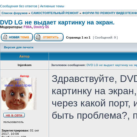
Сообщения без ответов
|
Активные темы
Список форумов
»
САМОСТОЯТЕЛЬНЫЙ РЕМОНТ
»
ФОРУМ ПО РЕМОНТУ ВИДЕОТЕХН
DVD LG не выдает картинку на экран.
Модераторы:
FIMA
,
Dmitry 65
Страница
1
из
1
[ Сообщений: 9 ]
Версия для печати
Автор
Injenkom
Заголовок сообщения:
DVD LG не выдает картинку на эк
Здравствуйте, DV
Автор
картинку на экран
через какой порт,
быть проблема?, п
пользователь
Зарегистрирован:
01 окт
2017, 10:06