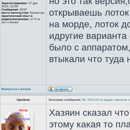
но это так версия
Зарегистрирован:
17 дек
2016, 12:29
открываешь лоток 
Сообщения:
3237
место жительства:
Казахстан
практический опыт в
радиоэлектронике:
от 5-ти
на морде, лоток 
лет и более
идругие варианта 
было с аппаратом,
втыкали что туда 
Вернуться к началу
Injenkom
Заголовок сообщения:
Re: DVD LG не выдает картинку н
Хазяин сказал что
Автор
этому какая то пла