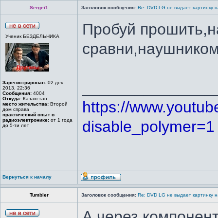
Sergei1
Заголовок сообщения:
Re: DVD LG не выдает картинку н
Пробуй прошить,н
Ученик БЕЗДЕЛЬНИКА
сравни,наушником
_______________
Зарегистрирован:
02 дек
2013, 22:36
Сообщения:
4004
Откуда:
Казахстан
https://www.youtu
место жительства:
Второй
дом справа
практический опыт в
радиоэлектронике:
от 1 года
disable_polymer=1
до 5-ти лет
Вернуться к началу
Tumbler
Заголовок сообщения:
Re: DVD LG не выдает картинку н
А через компонен