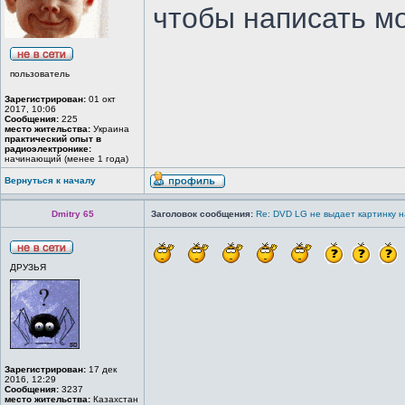
чтобы написать м
пользователь
Зарегистрирован:
01 окт
2017, 10:06
Сообщения:
225
место жительства:
Украина
практический опыт в
радиоэлектронике:
начинающий (менее 1 года)
Вернуться к началу
Dmitry 65
Заголовок сообщения:
Re: DVD LG не выдает картинку н
ДРУЗЬЯ
Зарегистрирован:
17 дек
2016, 12:29
Сообщения:
3237
место жительства:
Казахстан