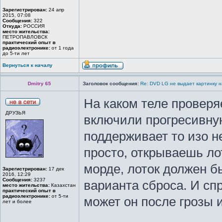
Зарегистрирован:
24 апр
2015, 07:08
Сообщения:
322
Откуда:
РОССИЯ
место жительства:
ПЕТРОПАВЛОВСК
практический опыт в
радиоэлектронике:
от 1 года
до 5-ти лет
Вернуться к началу
Dmitry 65
Заголовок сообщения:
Re: DVD LG не выдает картинку н
На каком теле проверя
ДРУЗЬЯ
включили прогресивную
поддерживает то изо не
просто, открываешь ло
морде, лоток должен б
Зарегистрирован:
17 дек
2016, 12:29
Сообщения:
3237
варианта сброса. И сп
место жительства:
Казахстан
практический опыт в
радиоэлектронике:
от 5-ти
может он после грозы 
лет и более