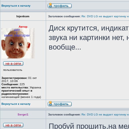
Вернуться к началу
Injenkom
Заголовок сообщения:
Re: DVD LG не выдает картинку н
Диск крутится, индика
Автор
звука ни картинки нет,
вообще...
пользователь
Зарегистрирован:
01 окт
2017, 10:06
Сообщения:
225
место жительства:
Украина
практический опыт в
радиоэлектронике:
начинающий (менее 1 года)
Вернуться к началу
Sergei1
Заголовок сообщения:
Re: DVD LG не выдает картинку н
Пробуй прошить,на ме