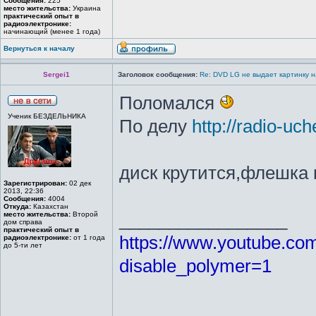
Сообщения:
225
место жительства:
Украина
практический опыт в
радиоэлектронике:
начинающий (менее 1 года)
Вернуться к началу
Sergei1
Заголовок сообщения:
Re: DVD LG не выдает картинку н
Поломался
Ученик БЕЗДЕЛЬНИКА
По делу
http://radio-uc
диск крутится,флешка 
Зарегистрирован:
02 дек
2013, 22:36
Сообщения:
4004
Откуда:
Казахстан
_________________
место жительства:
Второй
дом справа
практический опыт в
https://www.youtube.c
радиоэлектронике:
от 1 года
до 5-ти лет
disable_polymer=1