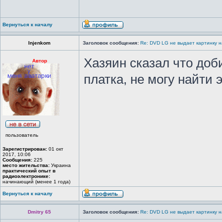
Вернуться к началу
Injenkom
Заголовок сообщения:
Re: DVD LG не выдает картинку н
Хазяин сказал что доб
Автор
платка, не могу найти 
пользователь
Зарегистрирован:
01 окт
2017, 10:06
Сообщения:
225
место жительства:
Украина
практический опыт в
радиоэлектронике:
начинающий (менее 1 года)
Вернуться к началу
Dmitry 65
Заголовок сообщения:
Re: DVD LG не выдает картинку н