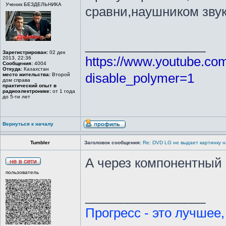
Ученик БЕЗДЕЛЬНИКА
сравни,наушником зву
_________________
Зарегистрирован:
02 дек
https://www.youtube.c
2013, 22:36
Сообщения:
4004
Откуда:
Казахстан
disable_polymer=1
место жительства:
Второй
дом справа
практический опыт в
радиоэлектронике:
от 1 года
до 5-ти лет
Вернуться к началу
Tumbler
Заголовок сообщения:
Re: DVD LG не выдает картинку н
А через компонентный
пользователь
_________________
Прогресс - это лучшее,