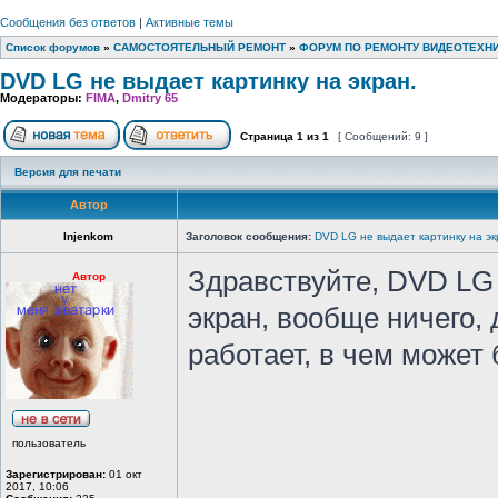
Сообщения без ответов
|
Активные темы
Список форумов
»
САМОСТОЯТЕЛЬНЫЙ РЕМОНТ
»
ФОРУМ ПО РЕМОНТУ ВИДЕОТЕХН
DVD LG не выдает картинку на экран.
Модераторы:
FIMA
,
Dmitry 65
Страница
1
из
1
[ Сообщений: 9 ]
Версия для печати
Автор
Injenkom
Заголовок сообщения:
DVD LG не выдает картинку на эк
Здравствуйте, DVD LG
Автор
экран, вообще ничего, 
работает, в чем может
пользователь
Зарегистрирован:
01 окт
2017, 10:06