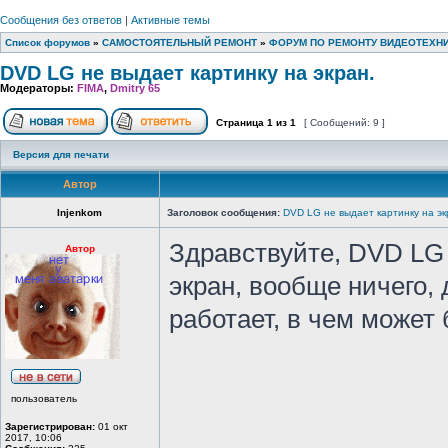
Сообщения без ответов
|
Активные темы
Список форумов
»
САМОСТОЯТЕЛЬНЫЙ РЕМОНТ
»
ФОРУМ ПО РЕМОНТУ ВИДЕОТЕХН
DVD LG не выдает картинку на экран.
Модераторы:
FIMA
,
Dmitry 65
Страница
1
из
1
[ Сообщений: 9 ]
Версия для печати
Автор
Injenkom
Заголовок сообщения:
DVD LG не выдает картинку на эк
Здравствуйте, DVD LG
Автор
экран, вообще ничего, 
работает, в чем может
пользователь
Зарегистрирован:
01 окт
2017, 10:06