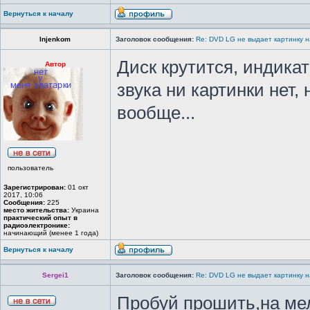
Вернуться к началу
Injenkom
Заголовок сообщения:
Re: DVD LG не выдает картинку н
Диск крутится, индика
Автор
звука ни картинки нет,
вообще...
пользователь
Зарегистрирован:
01 окт
2017, 10:06
Сообщения:
225
место жительства:
Украина
практический опыт в
радиоэлектронике:
начинающий (менее 1 года)
Вернуться к началу
Sergei1
Заголовок сообщения:
Re: DVD LG не выдает картинку н
Пробуй прошить,на ме