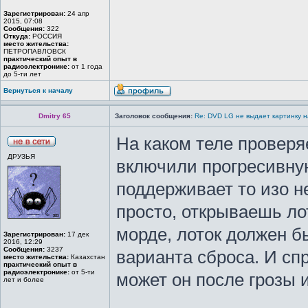
Зарегистрирован:
24 апр
2015, 07:08
Сообщения:
322
Откуда:
РОССИЯ
место жительства:
ПЕТРОПАВЛОВСК
практический опыт в
радиоэлектронике:
от 1 года
до 5-ти лет
Вернуться к началу
Dmitry 65
Заголовок сообщения:
Re: DVD LG не выдает картинку н
На каком теле проверя
ДРУЗЬЯ
включили прогресивную
поддерживает то изо не
просто, открываешь ло
морде, лоток должен б
Зарегистрирован:
17 дек
2016, 12:29
Сообщения:
3237
варианта сброса. И сп
место жительства:
Казахстан
практический опыт в
радиоэлектронике:
от 5-ти
может он после грозы 
лет и более