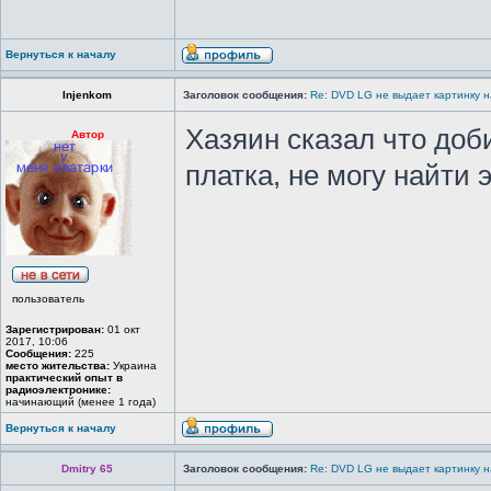
Вернуться к началу
Injenkom
Заголовок сообщения:
Re: DVD LG не выдает картинку н
Хазяин сказал что доб
Автор
платка, не могу найти 
пользователь
Зарегистрирован:
01 окт
2017, 10:06
Сообщения:
225
место жительства:
Украина
практический опыт в
радиоэлектронике:
начинающий (менее 1 года)
Вернуться к началу
Dmitry 65
Заголовок сообщения:
Re: DVD LG не выдает картинку н