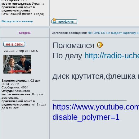
Сообщения:
225
место жительства:
Украина
практический опыт в
радиоэлектронике:
начинающий (менее 1 года)
Вернуться к началу
Sergei1
Заголовок сообщения:
Re: DVD LG не выдает картинку н
Поломался
Ученик БЕЗДЕЛЬНИКА
По делу
http://radio-uc
диск крутится,флешка 
Зарегистрирован:
02 дек
2013, 22:36
Сообщения:
4004
Откуда:
Казахстан
_________________
место жительства:
Второй
дом справа
практический опыт в
https://www.youtube.c
радиоэлектронике:
от 1 года
до 5-ти лет
disable_polymer=1