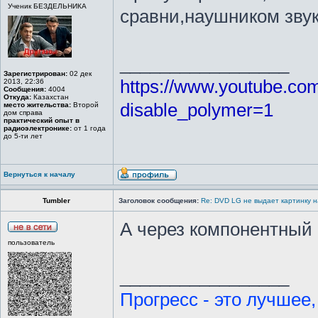
Ученик БЕЗДЕЛЬНИКА
сравни,наушником зву
_________________
Зарегистрирован:
02 дек
https://www.youtube.c
2013, 22:36
Сообщения:
4004
Откуда:
Казахстан
disable_polymer=1
место жительства:
Второй
дом справа
практический опыт в
радиоэлектронике:
от 1 года
до 5-ти лет
Вернуться к началу
Tumbler
Заголовок сообщения:
Re: DVD LG не выдает картинку н
А через компонентный
пользователь
_________________
Прогресс - это лучшее,