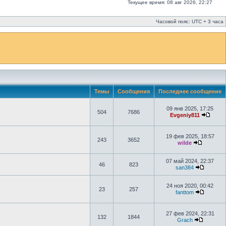
Текущее время: 08 авг 2026, 22:27
Часовой пояс: UTC + 3 часа
Темы
Сообщения
Последнее сообщение
09 янв 2025, 17:25
504
7686
Evgeniy811
19 фев 2025, 18:57
243
3652
wilde
07 май 2024, 22:37
46
823
san384
24 ноя 2020, 00:42
23
257
fanttom
27 фев 2024, 22:31
132
1844
Grach