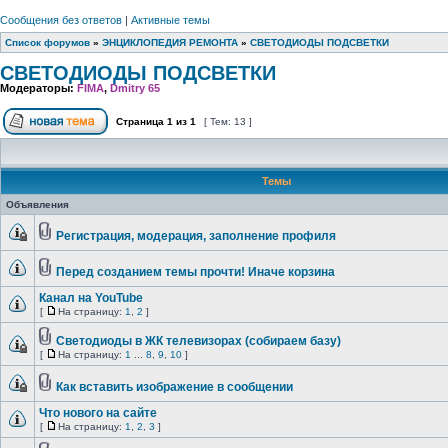
Сообщения без ответов
|
Активные темы
Список форумов
»
ЭНЦИКЛОПЕДИЯ РЕМОНТА
»
СВЕТОДИОДЫ ПОДСВЕТКИ
СВЕТОДИОДЫ ПОДСВЕТКИ
Модераторы:
FIMA
,
Dmitry 65
Страница
1
из
1
[ Тем: 13 ]
Темы
Объявления
Регистрация, модерация, заполнение профиля
Перед созданием темы прочти! Иначе корзина
Канал на YouTube
[
На страницу:
1
,
2
]
Светодиоды в ЖК телевизорах (собираем базу)
[
На страницу:
1
...
8
,
9
,
10
]
Как вставить изображение в сообщении
Что нового на сайте
[
На страницу:
1
,
2
,
3
]