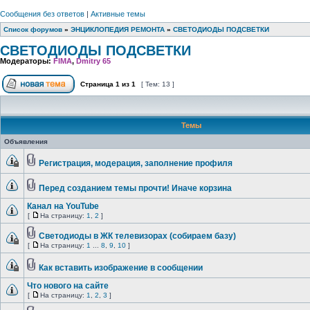
Сообщения без ответов
|
Активные темы
Список форумов
»
ЭНЦИКЛОПЕДИЯ РЕМОНТА
»
СВЕТОДИОДЫ ПОДСВЕТКИ
СВЕТОДИОДЫ ПОДСВЕТКИ
Модераторы:
FIMA
,
Dmitry 65
Страница
1
из
1
[ Тем: 13 ]
Темы
Объявления
Регистрация, модерация, заполнение профиля
Перед созданием темы прочти! Иначе корзина
Канал на YouTube
[
На страницу:
1
,
2
]
Светодиоды в ЖК телевизорах (собираем базу)
[
На страницу:
1
...
8
,
9
,
10
]
Как вставить изображение в сообщении
Что нового на сайте
[
На страницу:
1
,
2
,
3
]