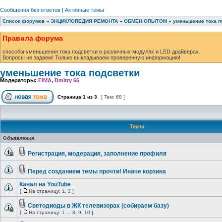
Сообщения без ответов
|
Активные темы
Список форумов
»
ЭНЦИКЛОПЕДИЯ РЕМОНТА
»
ОБМЕН ОПЫТОМ
»
уменьшение тока п
Правила форума
способы уменьшения тока подсветки в различных модулях и LED драйверах.
Вопросы не задаем! Только выкладываем проверенную информацию!
уменьшение тока подсветки
Модераторы:
FIMA
,
Dmitry 65
Страница
1
из
3
[ Тем: 68 ]
Темы
Объявления
Регистрация, модерация, заполнение профиля
Перед созданием темы прочти! Иначе корзина
Канал на YouTube
[
На страницу:
1
,
2
]
Светодиоды в ЖК телевизорах (собираем базу)
[
На страницу:
1
...
8
,
9
,
10
]