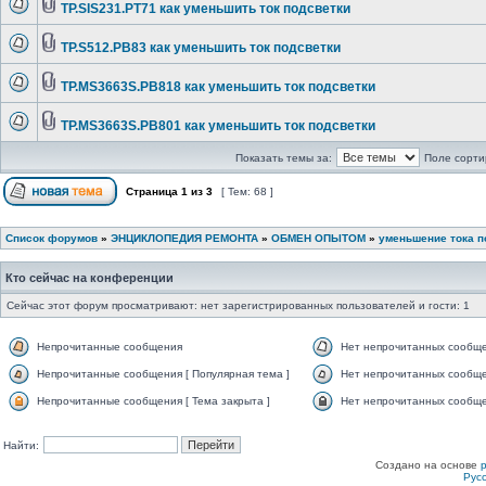
TP.SIS231.PT71 как уменьшить ток подсветки
TP.S512.PB83 как уменьшить ток подсветки
TP.MS3663S.PB818 как уменьшить ток подсветки
TP.MS3663S.PB801 как уменьшить ток подсветки
Показать темы за:
Поле сорти
Страница
1
из
3
[ Тем: 68 ]
Список форумов
»
ЭНЦИКЛОПЕДИЯ РЕМОНТА
»
ОБМЕН ОПЫТОМ
»
уменьшение тока п
Кто сейчас на конференции
Сейчас этот форум просматривают: нет зарегистрированных пользователей и гости: 1
Непрочитанные сообщения
Нет непрочитанных сообщ
Непрочитанные сообщения [ Популярная тема ]
Нет непрочитанных сообще
Непрочитанные сообщения [ Тема закрыта ]
Нет непрочитанных сообщен
Найти:
Создано на основе
Рус