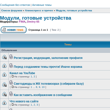
Сообщения без ответов
|
Активные темы
Список форумов
»
Алиэкспресс и причее
»
Модули, готовые устройства
Модули, готовые устройства
Модераторы:
FIMA
,
Dmitry 65
Страница
1
из
1
[ Тем: 2 ]
Темы
Объявления
Регистрация, модерация, заполнение профиля
Перед созданием темы прочти! Иначе корзина
Канал на YouTube
[
На страницу:
1
,
2
]
Светодиоды в ЖК телевизорах (собираем базу)
[
На страницу:
1
...
8
,
9
,
10
]
Как вставить изображение в сообщении
Что нового на сайте
[
На страницу:
1
,
2
,
3
]