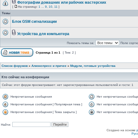
Фотографии домашних или рабочих мастерских
[
На страницу:
1
...
9
,
10
,
11
]
Темы
Блок GSM сигнализации
Устройства для компьютера
Показать темы за:
Поле сорти
Страница
1
из
1
[ Тем: 2 ]
Список форумов
»
Алиэкспресс и причее
»
Модули, готовые устройства
Кто сейчас на конференции
Сейчас этот форум просматривают: нет зарегистрированных пользователей и гости: 1
Непрочитанные сообщения
Нет непрочитанных сообщ
Непрочитанные сообщения [ Популярная тема ]
Нет непрочитанных сообще
Непрочитанные сообщения [ Тема закрыта ]
Нет непрочитанных сообщен
Найти:
Создано на основе
Рус