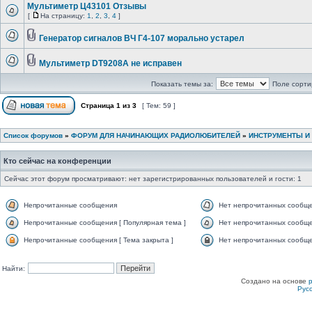
Мультиметр Ц43101 Отзывы
[
На страницу:
1
,
2
,
3
,
4
]
Генератор сигналов ВЧ Г4-107 морально устарел
Мультиметр DT9208A не исправен
Показать темы за:
Поле сорти
Страница
1
из
3
[ Тем: 59 ]
Список форумов
»
ФОРУМ ДЛЯ НАЧИНАЮЩИХ РАДИОЛЮБИТЕЛЕЙ
»
ИНСТРУМЕНТЫ И
Кто сейчас на конференции
Сейчас этот форум просматривают: нет зарегистрированных пользователей и гости: 1
Непрочитанные сообщения
Нет непрочитанных сообщ
Непрочитанные сообщения [ Популярная тема ]
Нет непрочитанных сообще
Непрочитанные сообщения [ Тема закрыта ]
Нет непрочитанных сообщен
Найти:
Создано на основе
Рус