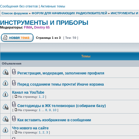
Сообщения без ответов
|
Активные темы
Список форумов
»
ФОРУМ ДЛЯ НАЧИНАЮЩИХ РАДИОЛЮБИТЕЛЕЙ
»
ИНСТРУМЕНТЫ И
ИНСТРУМЕНТЫ И ПРИБОРЫ
Модераторы:
FIMA
,
Dmitry 65
Страница
1
из
3
[ Тем: 59 ]
Темы
Объявления
Регистрация, модерация, заполнение профиля
Перед созданием темы прочти! Иначе корзина
Канал на YouTube
[
На страницу:
1
,
2
]
Светодиоды в ЖК телевизорах (собираем базу)
[
На страницу:
1
...
8
,
9
,
10
]
Как вставить изображение в сообщении
Что нового на сайте
[
На страницу:
1
,
2
,
3
]