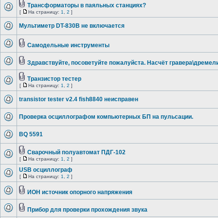
Трансформаторы в паяльных станциях?
[
На страницу:
1
,
2
]
Мультиметр DT-830B не включается
Самодельные инструменты
Здравствуйте, посоветуйте пожалуйста. Насчёт гравера\дремел
Транзистор тестер
[
На страницу:
1
,
2
]
transistor tester v2.4 fish8840 неисправен
Проверка осциллографом компьютерных БП на пульсации.
BQ 5591
Сварочный полуавтомат ПДГ-102
[
На страницу:
1
,
2
]
USB осциллограф
[
На страницу:
1
,
2
]
ИОН источник опорного напряжения
Прибор для проверки прохождения звука