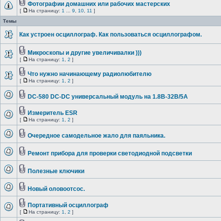
Фотографии домашних или рабочих мастерских
[
На страницу:
1
...
9
,
10
,
11
]
Темы
Как устроен осциллограф. Как пользоваться осциллографом.
Микроскопы и другие увеличивалки )))
[
На страницу:
1
,
2
]
Что нужно начинающему радиолюбителю
[
На страницу:
1
,
2
]
DC-580 DC-DC универсальный модуль на 1.8В-32В/5А
Измеритель ESR
[
На страницу:
1
,
2
]
Очередное самодельное жало для паяльника.
Ремонт прибора для проверки светодиодной подсветки
Полезные ключики
Новый оловоотсос.
Портативный осциллограф
[
На страницу:
1
,
2
]