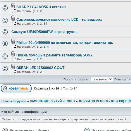
SHARP LC42AD5RU негатив
[
На страницу:
1
,
2
]
Самопроизвольное включение LCD - телевизора
[
На страницу:
1
,
2
,
3
]
Самсунг UE40D5000PW перезагрузка.
Philips 40pft4509/60 не включается, не горит индикатор.
[
На страницу:
1
,
2
,
3
,
4
]
Нужна помощь в ремонте телевизора SONY
[
На страницу:
1
,
2
]
ОКЕАН LED47S68002 СОФТ
[
На страницу:
1
,
2
]
Показать темы за:
Поле сорти
Страница
1
из
10
[ Тем: 243 ]
Список форумов
»
САМОСТОЯТЕЛЬНЫЙ РЕМОНТ
»
ФОРУМ ПО РЕМОНТУ ЖК (LCD) ТЕ
Кто сейчас на конференции
Сейчас этот форум просматривают: нет зарегистрированных пользователей и гости: 2
Непрочитанные сообщения
Нет непрочитанных сообщ