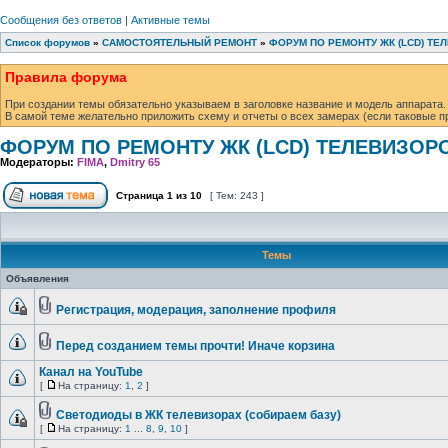
Сообщения без ответов
|
Активные темы
Список форумов
»
САМОСТОЯТЕЛЬНЫЙ РЕМОНТ
»
ФОРУМ ПО РЕМОНТУ ЖК (LCD) ТЕ
Правила форума
При создании темы обязательно указываем в заголовке название и модель аппарата.
В самой теме желательно приложить схему и отчеты о всех замерах (если таковые п
ФОРУМ ПО РЕМОНТУ ЖК (LCD) ТЕЛЕВИЗОР
Модераторы:
FIMA
,
Dmitry 65
Страница
1
из
10
[ Тем: 243 ]
Темы
Объявления
Регистрация, модерация, заполнение профиля
Перед созданием темы прочти! Иначе корзина
Канал на YouTube
[
На страницу:
1
,
2
]
Светодиоды в ЖК телевизорах (собираем базу)
[
На страницу:
1
...
8
,
9
,
10
]