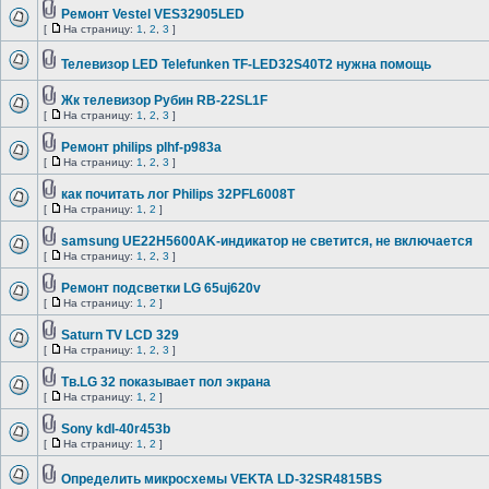
Ремонт Vestel VES32905LED
[
На страницу:
1
,
2
,
3
]
Телевизор LED Telefunken TF-LED32S40T2 нужна помощь
Жк телевизор Рубин RB-22SL1F
[
На страницу:
1
,
2
,
3
]
Ремонт philips plhf-p983a
[
На страницу:
1
,
2
,
3
]
как почитать лог Philips 32PFL6008T
[
На страницу:
1
,
2
]
samsung UE22H5600AK-индикатор не светится, не включается
[
На страницу:
1
,
2
,
3
]
Ремонт подсветки LG 65uj620v
[
На страницу:
1
,
2
]
Saturn TV LCD 329
[
На страницу:
1
,
2
,
3
]
Тв.LG 32 показывает пол экрана
[
На страницу:
1
,
2
]
Sony kdl-40r453b
[
На страницу:
1
,
2
]
Определить микросхемы VEKTA LD-32SR4815BS