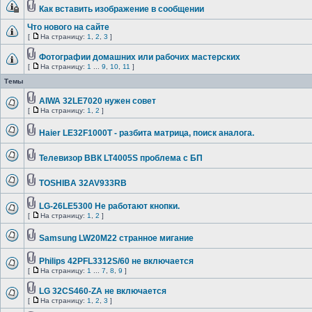
Как вставить изображение в сообщении
Что нового на сайте
[
На страницу:
1
,
2
,
3
]
Фотографии домашних или рабочих мастерских
[
На страницу:
1
...
9
,
10
,
11
]
Темы
AIWA 32LE7020 нужен совет
[
На страницу:
1
,
2
]
Haier LE32F1000T - разбита матрица, поиск аналога.
Телевизор ВВК LT4005S проблема с БП
TOSHIBA 32AV933RB
LG-26LE5300 Не работают кнопки.
[
На страницу:
1
,
2
]
Samsung LW20M22 странное мигание
Philips 42PFL3312S/60 не включается
[
На страницу:
1
...
7
,
8
,
9
]
LG 32CS460-ZA не включается
[
На страницу:
1
,
2
,
3
]