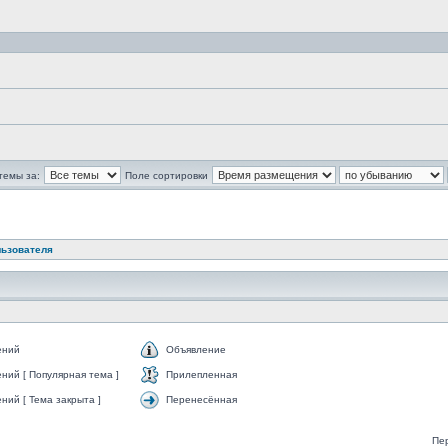
темы за:
Поле сортировки
льзователя
ений
Объявление
ний [ Популярная тема ]
Прилепленная
ий [ Тема закрыта ]
Перенесённая
Пе