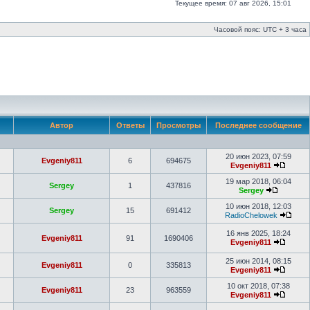
Текущее время: 07 авг 2026, 15:01
Часовой пояс: UTC + 3 часа
Автор
Ответы
Просмотры
Последнее сообщение
20 июн 2023, 07:59
Evgeniy811
6
694675
Evgeniy811
19 мар 2018, 06:04
Sergey
1
437816
Sergey
10 июн 2018, 12:03
Sergey
15
691412
RadioChelowek
16 янв 2025, 18:24
Evgeniy811
91
1690406
Evgeniy811
25 июн 2014, 08:15
Evgeniy811
0
335813
Evgeniy811
10 окт 2018, 07:38
Evgeniy811
23
963559
Evgeniy811