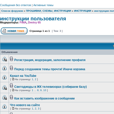
Сообщения без ответов
|
Активные темы
Список форумов
»
ПРОШИВКИ, СХЕМЫ, ИНСТРУКЦИИ
»
ИНСТРУКЦИИ
»
инструкции по
инструкции пользователя
Модераторы:
FIMA
,
Dmitry 65
Страница
1
из
1
[ Тем: 3 ]
Объявления
Регистрация, модерация, заполнение профиля
Перед созданием темы прочти! Иначе корзина
Канал на YouTube
[
На страницу:
1
,
2
]
Светодиоды в ЖК телевизорах (собираем базу)
[
На страницу:
1
...
8
,
9
,
10
]
Как вставить изображение в сообщении
Что нового на сайте
[
На страницу:
1
,
2
,
3
]