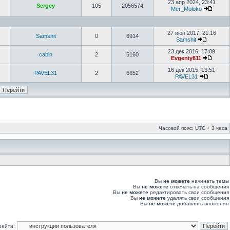
23 апр 2024, 23:41
Sergey
105
2056574
Mer_Moloko
27 июн 2017, 21:16
Samshit
0
6914
Samshit
23 дек 2016, 17:09
cabin
2
5160
Evgeniy811
16 дек 2015, 13:51
PAVEL31
2
6652
PAVEL31
Часовой пояс: UTC + 3 часа
Вы
не можете
начинать темы
Вы
не можете
отвечать на сообщения
Вы
не можете
редактировать свои сообщения
Вы
не можете
удалять свои сообщения
Вы
не можете
добавлять вложения
рейти: