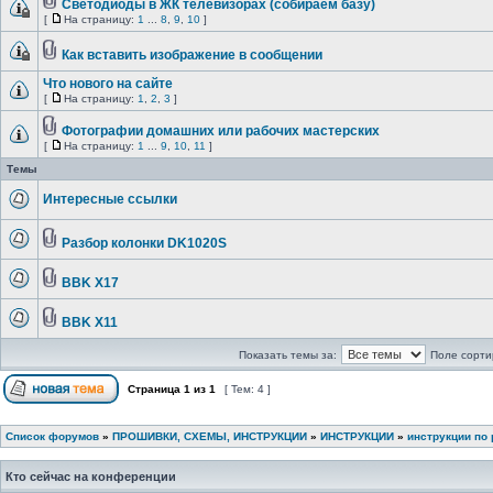
Светодиоды в ЖК телевизорах (собираем базу)
[
На страницу:
1
...
8
,
9
,
10
]
Как вставить изображение в сообщении
Что нового на сайте
[
На страницу:
1
,
2
,
3
]
Фотографии домашних или рабочих мастерских
[
На страницу:
1
...
9
,
10
,
11
]
Темы
Интересные ссылки
Разбор колонки DK1020S
BBK X17
BBK X11
Показать темы за:
Поле сорти
Страница
1
из
1
[ Тем: 4 ]
Список форумов
»
ПРОШИВКИ, СХЕМЫ, ИНСТРУКЦИИ
»
ИНСТРУКЦИИ
»
инструкции по 
Кто сейчас на конференции