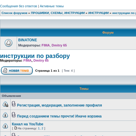
Сообщения без ответов
|
Активные темы
Список форумов
»
ПРОШИВКИ, СХЕМЫ, ИНСТРУКЦИИ
»
ИНСТРУКЦИИ
»
инструкции по 
Форум
BINATONE
Модераторы:
FIMA
,
Dmitry 65
инструкции по разбору
Модераторы:
FIMA
,
Dmitry 65
Страница
1
из
1
[ Тем: 4 ]
Темы
Объявления
Регистрация, модерация, заполнение профиля
Перед созданием темы прочти! Иначе корзина
Канал на YouTube
[
На страницу:
1
,
2
]