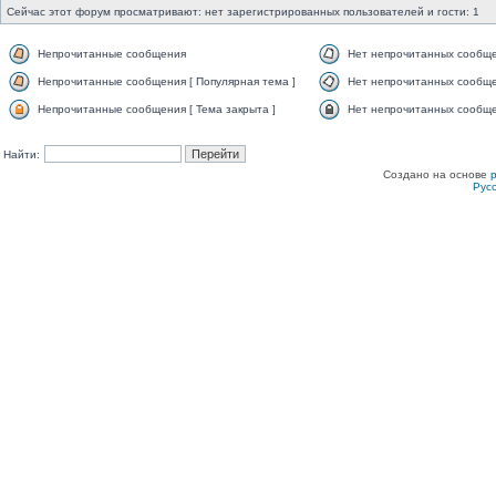
Сейчас этот форум просматривают: нет зарегистрированных пользователей и гости: 1
Непрочитанные сообщения
Нет непрочитанных сообщ
Непрочитанные сообщения [ Популярная тема ]
Нет непрочитанных сообще
Непрочитанные сообщения [ Тема закрыта ]
Нет непрочитанных сообщен
Найти:
Создано на основе
Рус