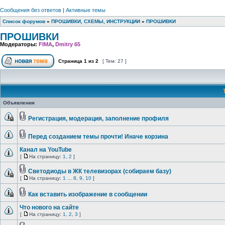
Сообщения без ответов
|
Активные темы
Список форумов
»
ПРОШИВКИ, СХЕМЫ, ИНСТРУКЦИИ
»
ПРОШИВКИ
ПРОШИВКИ
Модераторы:
FIMA
,
Dmitry 65
Страница
1
из
2
[ Тем: 27 ]
Объявления
Регистрация, модерация, заполнение профиля
Перед созданием темы прочти! Иначе корзина
Канал на YouTube
[
На страницу:
1
,
2
]
Светодиоды в ЖК телевизорах (собираем базу)
[
На страницу:
1
...
8
,
9
,
10
]
Как вставить изображение в сообщении
Что нового на сайте
[
На страницу:
1
,
2
,
3
]