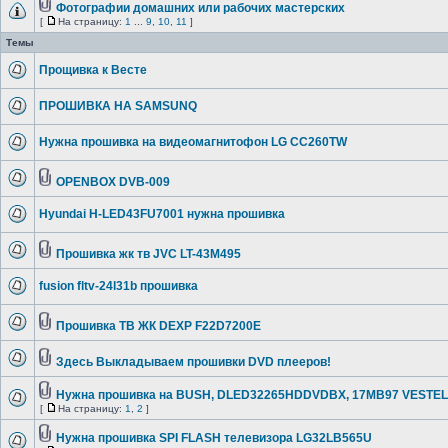
Фотографии домашних или рабочих мастерских
[
На страницу:
1
...
9
,
10
,
11
]
Темы
Прощивка к Весте
ПРОШИВКА НА SAMSUNQ
Нужна прошивка на видеомагнитофон LG CC260TW
OPENBOX DVB-009
Hyundai H-LED43FU7001 нужна прошивка
Прошивка жк тв JVC LT-43M495
fusion fltv-24l31b прошивка
Прошивка ТВ ЖК DEXP F22D7200E
Здесь Выкладываем прошивки DVD плееров!
Нужна прошивка на BUSH, DLED32265HDDVDBX, 17MB97 VESTEL
[
На страницу:
1
,
2
]
Нужна прошивка SPI FLASH телевизора LG32LB565U