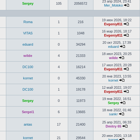
23 апр 2024, 23:41
Sergey
105
2056572
Mer_Moloko
19 июн 2026, 18:22
Roma
1
216
Evgeniy811
16 мар 2026, 18:17
VITAS
1
1048
Evgeniy811
20 окт 2025, 17:39
eduard
0
34294
eduard
18 июл 2023, 20:25
wilde
4
21333
wilde
17 июл 2023, 20:28
DC100
4
16214
Evgeniy811
20 янв 2023, 13:55
kornet
0
45330
kornet
12 май 2022, 19:07
DC100
1
19178
Evgeniy811
19 янв 2022, 16:51
Sergey
0
11973
Sergey
18 янв 2022, 01:46
Sergei1
6
13665
sankr
25 апр 2021, 06:33
antas
17
21400
Dmitry 65
20 июн 2020, 13:18
kornet
21
29544
kornet