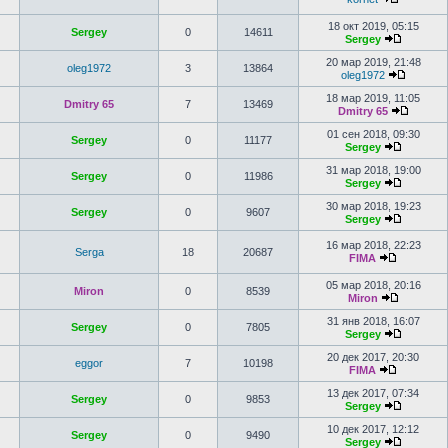
18 окт 2019, 05:15
Sergey
0
14611
Sergey
20 мар 2019, 21:48
oleg1972
3
13864
oleg1972
18 мар 2019, 11:05
Dmitry 65
7
13469
Dmitry 65
01 сен 2018, 09:30
Sergey
0
11177
Sergey
31 мар 2018, 19:00
Sergey
0
11986
Sergey
30 мар 2018, 19:23
Sergey
0
9607
Sergey
16 мар 2018, 22:23
Serga
18
20687
FIMA
05 мар 2018, 20:16
Miron
0
8539
Miron
31 янв 2018, 16:07
Sergey
0
7805
Sergey
20 дек 2017, 20:30
eggor
7
10198
FIMA
13 дек 2017, 07:34
Sergey
0
9853
Sergey
10 дек 2017, 12:12
Sergey
0
9490
Sergey