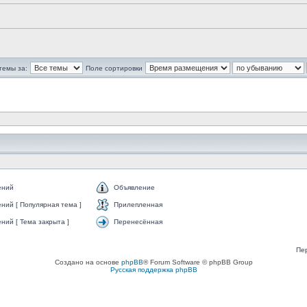
темы за:
Поле сортировки
ений
Объявление
ний [ Популярная тема ]
Прилепленная
ий [ Тема закрыта ]
Перенесённая
Пе
Создано на основе
phpBB
® Forum Software © phpBB Group
Русская поддержка phpBB