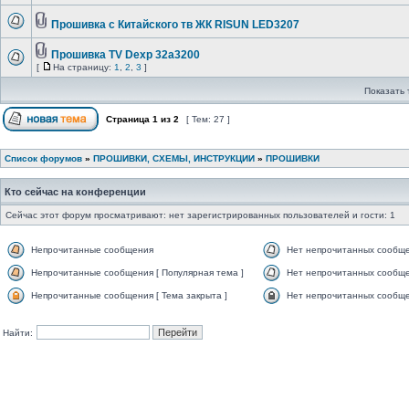
Прошивка с Китайского тв ЖК RISUN LED3207
Прошивка TV Dexp 32a3200
[
На страницу:
1
,
2
,
3
]
Показать 
Страница
1
из
2
[ Тем: 27 ]
Список форумов
»
ПРОШИВКИ, СХЕМЫ, ИНСТРУКЦИИ
»
ПРОШИВКИ
Кто сейчас на конференции
Сейчас этот форум просматривают: нет зарегистрированных пользователей и гости: 1
Непрочитанные сообщения
Нет непрочитанных сообщ
Непрочитанные сообщения [ Популярная тема ]
Нет непрочитанных сообще
Непрочитанные сообщения [ Тема закрыта ]
Нет непрочитанных сообщен
Найти: