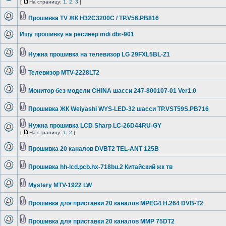
[
На страницу:
1
,
2
,
3
]
Прошивка TV ЖК H32C3200C / TP.V56.PB816
Ищу прошивку на ресивер mdi dbr-901
Нужна прошивка на телевизор LG 29FXL5BL-Z1
Телевизор MTV-2228LT2
Монитор без модели CHINA шасси 247-800107-01 Ver1.0
Прошивка ЖК Weiyashi WYS-LED-32 шасси TP.VST59S.PB716
Нужна прошивка LCD Sharp LC-26D44RU-GY
[
На страницу:
1
,
2
]
Прошивка 20 каналов DVBT2 TEL-ANT 125B
Прошивка hh-lcd.pcb.hx-718bu.2 Китайский жк тв
Mystery MTV-1922 LW
Прошивка для приставки 20 каналов MPEG4 H.264 DVB-T2
Прошивка для приставки 20 каналов MMP 75DT2