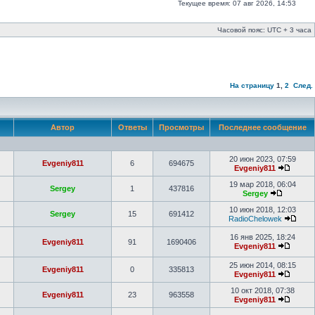
Текущее время: 07 авг 2026, 14:53
Часовой пояс: UTC + 3 часа
На страницу
1
,
2
След.
Автор
Ответы
Просмотры
Последнее сообщение
20 июн 2023, 07:59
Evgeniy811
6
694675
Evgeniy811
19 мар 2018, 06:04
Sergey
1
437816
Sergey
10 июн 2018, 12:03
Sergey
15
691412
RadioChelowek
16 янв 2025, 18:24
Evgeniy811
91
1690406
Evgeniy811
25 июн 2014, 08:15
Evgeniy811
0
335813
Evgeniy811
10 окт 2018, 07:38
Evgeniy811
23
963558
Evgeniy811