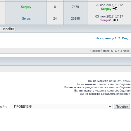
25 ноя 2017, 19:12
Sergey
0
7479
Sergey
03 июн 2017, 17:17
Serga
24
26198
Sergei1
На страницу
1
,
2
След.
Часовой пояс: UTC + 3 часа
Вы
не можете
начинать темы
Вы
не можете
отвечать на сообщения
Вы
не можете
редактировать свои сообщения
Вы
не можете
удалять свои сообщения
Вы
не можете
добавлять вложения
рейти: