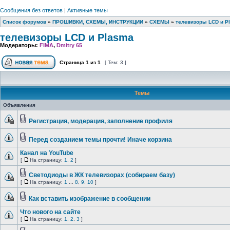
Сообщения без ответов
|
Активные темы
Список форумов
»
ПРОШИВКИ, СХЕМЫ, ИНСТРУКЦИИ
»
СХЕМЫ
»
телевизоры LCD и P
телевизоры LCD и Plasma
Модераторы:
FIMA
,
Dmitry 65
Страница
1
из
1
[ Тем: 3 ]
Темы
Объявления
Регистрация, модерация, заполнение профиля
Перед созданием темы прочти! Иначе корзина
Канал на YouTube
[
На страницу:
1
,
2
]
Светодиоды в ЖК телевизорах (собираем базу)
[
На страницу:
1
...
8
,
9
,
10
]
Как вставить изображение в сообщении
Что нового на сайте
[
На страницу:
1
,
2
,
3
]