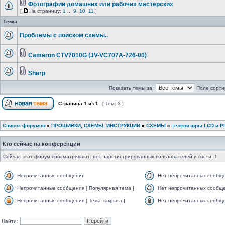
Фотографии домашних или рабочих мастерских
[
На страницу:
1
...
9
,
10
,
11
]
Темы
Проблемы с поиском схемы..
Cameron CTV7010G (JV-VC707A-726-00)
Sharp
Показать темы за:
Поле сорти
Страница
1
из
1
[ Тем: 3 ]
Список форумов
»
ПРОШИВКИ, СХЕМЫ, ИНСТРУКЦИИ
»
СХЕМЫ
»
телевизоры LCD и P
Кто сейчас на конференции
Сейчас этот форум просматривают: нет зарегистрированных пользователей и гости: 1
Непрочитанные сообщения
Нет непрочитанных сообщ
Непрочитанные сообщения [ Популярная тема ]
Нет непрочитанных сообще
Непрочитанные сообщения [ Тема закрыта ]
Нет непрочитанных сообщен
Найти: