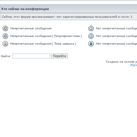
Кто сейчас на конференции
Сейчас этот форум просматривают: нет зарегистрированных пользователей и гости: 1
Непрочитанные сообщения
Нет непрочитанных сообщ
Непрочитанные сообщения [ Популярная тема ]
Нет непрочитанных сообще
Непрочитанные сообщения [ Тема закрыта ]
Нет непрочитанных сообщен
Найти:
Создано на основе
Рус