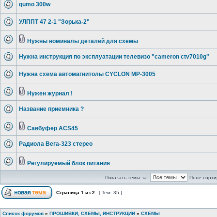
qumo 300w
УЛППТ 47 2-1 "Зорька-2"
Нужны номиналы деталей для схемы
Нужна инструкция по эксплуатации телевизо "cameron ctv7010g"
Нужна схема автомагнитолы CYCLON MP-3005
Нужен журнал !
Название приемника ?
Савбуфер ACS45
Радиола Вега-323 стерео
Регулируемый блок питания
Показать темы за:
Поле сорти
Страница
1
из
2
[ Тем: 35 ]
Список форумов
»
ПРОШИВКИ, СХЕМЫ, ИНСТРУКЦИИ
»
СХЕМЫ