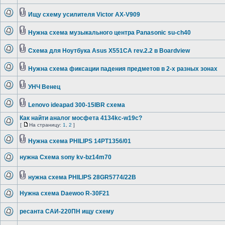
Ищу схему усилителя Victor AX-V909
Нужна схема музыкального центра Panasonic su-ch40
Схема для Ноутбука Asus X551CA rev.2.2 в Boardview
Нужна схема фиксации падения предметов в 2-х разных зонах
УНЧ Венец
Lenovo ideapad 300-15IBR схема
Как найти аналог мосфета 4134kc-w19c?
[
На страницу:
1
,
2
]
Нужна схема PHILIPS 14PT1356/01
нужна Схема sony kv-bz14m70
нужна схема PHILIPS 28GR5774/22B
Нужна схема Daewoo R-30F21
ресанта САИ-220ПН ищу схему