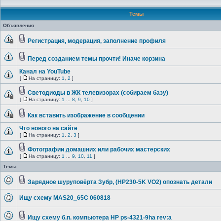
Темы
Объявления
Регистрация, модерация, заполнение профиля
Перед созданием темы прочти! Иначе корзина
Канал на YouTube
[
На страницу:
1
,
2
]
Светодиоды в ЖК телевизорах (собираем базу)
[
На страницу:
1
...
8
,
9
,
10
]
Как вставить изображение в сообщении
Что нового на сайте
[
На страницу:
1
,
2
,
3
]
Фотографии домашних или рабочих мастерских
[
На страницу:
1
...
9
,
10
,
11
]
Темы
Зарядное шуруповёрта Зубр, (HP230-5K VO2) опознать детали
Ищу схему MAS20_65C 060818
Ищу схему б.п. компьютера HP ps-4321-9ha rev:a