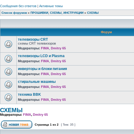
Сообщения без ответов
|
Активные темы
Список форумов
»
ПРОШИВКИ, СХЕМЫ, ИНСТРУКЦИИ
»
СХЕМЫ
Форум
телевизоры CRT
схемы CRT телевизоров
Модераторы:
FIMA
,
Dmitry 65
телевизоры LCD и Plasma
Модераторы:
FIMA
,
Dmitry 65
инверторы и блоки питания
Модераторы:
FIMA
,
Dmitry 65
стиральные машины
Модераторы:
FIMA
,
Dmitry 65
техника BBK
Модераторы:
FIMA
,
Dmitry 65
СХЕМЫ
Модераторы:
FIMA
,
Dmitry 65
Страница
1
из
2
[ Тем: 35 ]