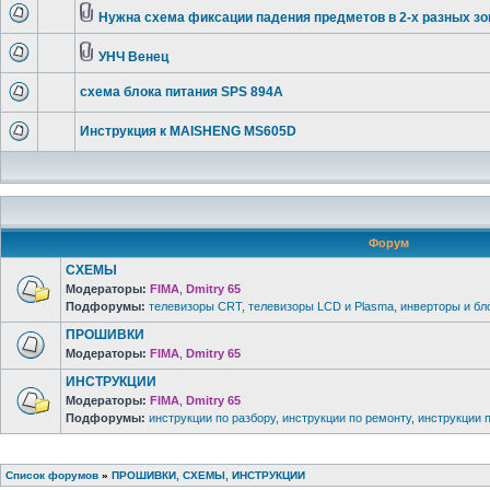
Нужна схема фиксации падения предметов в 2-х разных зо
УНЧ Венец
схема блока питания SPS 894A
Инструкция к MAISHENG MS605D
Форум
СХЕМЫ
Модераторы:
FIMA
,
Dmitry 65
Подфорумы:
телевизоры CRT
,
телевизоры LCD и Plasma
,
инверторы и бл
ПРОШИВКИ
Модераторы:
FIMA
,
Dmitry 65
ИНСТРУКЦИИ
Модераторы:
FIMA
,
Dmitry 65
Подфорумы:
инструкции по разбору
,
инструкции по ремонту
,
инструкции 
Список форумов
»
ПРОШИВКИ, СХЕМЫ, ИНСТРУКЦИИ