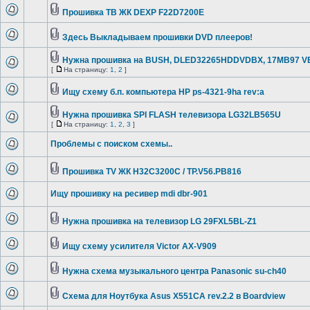
Прошивка ТВ ЖК DEXP F22D7200E
Здесь Выкладываем прошивки DVD плееров!
Нужна прошивка на BUSH, DLED32265HDDVDBX, 17MB97 V
[
На страницу:
1
,
2
]
Ищу схему б.п. компьютера HP ps-4321-9ha rev:a
Нужна прошивка SPI FLASH телевизора LG32LB565U
[
На страницу:
1
,
2
,
3
]
Проблемы с поиском схемы..
Прошивка TV ЖК H32C3200C / TP.V56.PB816
Ищу прошивку на ресивер mdi dbr-901
Нужна прошивка на телевизор LG 29FXL5BL-Z1
Ищу схему усилителя Victor AX-V909
Нужна схема музыкального центра Panasonic su-ch40
Схема для Ноутбука Asus X551CA rev.2.2 в Boardview