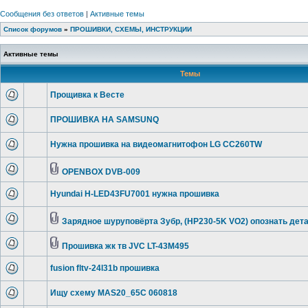
Сообщения без ответов
|
Активные темы
Список форумов
»
ПРОШИВКИ, СХЕМЫ, ИНСТРУКЦИИ
Активные темы
Темы
Прощивка к Весте
ПРОШИВКА НА SAMSUNQ
Нужна прошивка на видеомагнитофон LG CC260TW
OPENBOX DVB-009
Hyundai H-LED43FU7001 нужна прошивка
Зарядное шуруповёрта Зубр, (HP230-5K VO2) опознать дет
Прошивка жк тв JVC LT-43M495
fusion fltv-24l31b прошивка
Ищу схему MAS20_65C 060818