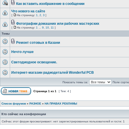
Как вставить изображение в сообщении
Что нового на сайте
[
На страницу:
1
,
2
,
3
]
Фотографии домашних или рабочих мастерских
[
На страницу:
1
...
9
,
10
,
11
]
Темы
Ремонт сотовых в Казани
Нечто лучше
Светодиодное освещение.
Интернет-магазин радиодеталей Wonderful PCB
Показать темы за:
Поле сорти
Страница
1
из
1
[ Тем: 4 ]
Список форумов
»
РАЗНОЕ
»
НА ПРАВАХ РЕКЛАМЫ
Кто сейчас на конференции
Сейчас этот форум просматривают: нет зарегистрированных пользователей и гости: 1