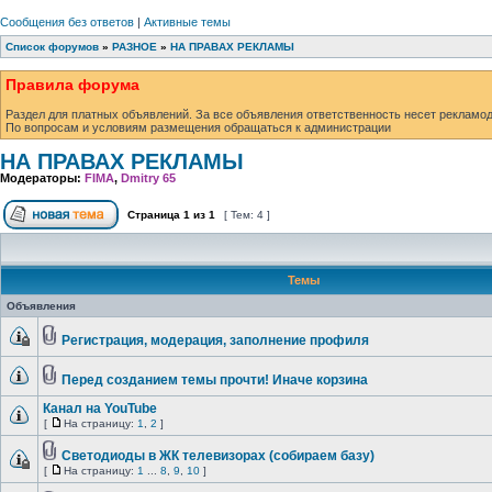
Сообщения без ответов
|
Активные темы
Список форумов
»
РАЗНОЕ
»
НА ПРАВАХ РЕКЛАМЫ
Правила форума
Раздел для платных объявлений. За все объявления ответственность несет рекламод
По вопросам и условиям размещения обращаться к администрации
НА ПРАВАХ РЕКЛАМЫ
Модераторы:
FIMA
,
Dmitry 65
Страница
1
из
1
[ Тем: 4 ]
Темы
Объявления
Регистрация, модерация, заполнение профиля
Перед созданием темы прочти! Иначе корзина
Канал на YouTube
[
На страницу:
1
,
2
]
Светодиоды в ЖК телевизорах (собираем базу)
[
На страницу:
1
...
8
,
9
,
10
]