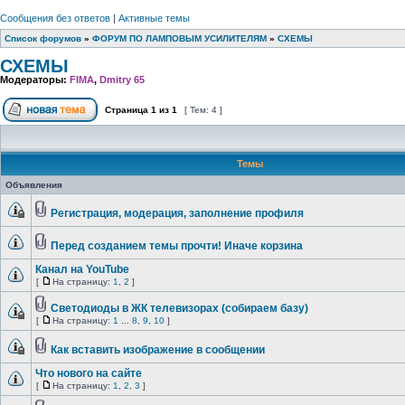
Сообщения без ответов
|
Активные темы
Список форумов
»
ФОРУМ ПО ЛАМПОВЫМ УСИЛИТЕЛЯМ
»
СХЕМЫ
СХЕМЫ
Модераторы:
FIMA
,
Dmitry 65
Страница
1
из
1
[ Тем: 4 ]
Темы
Объявления
Регистрация, модерация, заполнение профиля
Перед созданием темы прочти! Иначе корзина
Канал на YouTube
[
На страницу:
1
,
2
]
Светодиоды в ЖК телевизорах (собираем базу)
[
На страницу:
1
...
8
,
9
,
10
]
Как вставить изображение в сообщении
Что нового на сайте
[
На страницу:
1
,
2
,
3
]