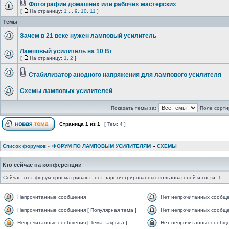
Фотографии домашних или рабочих мастерских
[
На страницу:
1
...
9
,
10
,
11
]
Темы
Зачем в 21 веке нужен ламповый усилитель
Ламповый усилитель на 10 Вт
[
На страницу:
1
,
2
]
Стабилизатор анодного напряжения для лампового усилителя
Схемы ламповых усилителей
Показать темы за:
Поле сорти
Страница
1
из
1
[ Тем: 4 ]
Список форумов
»
ФОРУМ ПО ЛАМПОВЫМ УСИЛИТЕЛЯМ
»
СХЕМЫ
Кто сейчас на конференции
Сейчас этот форум просматривают: нет зарегистрированных пользователей и гости: 1
Непрочитанные сообщения
Нет непрочитанных сообщ
Непрочитанные сообщения [ Популярная тема ]
Нет непрочитанных сообще
Непрочитанные сообщения [ Тема закрыта ]
Нет непрочитанных сообщен