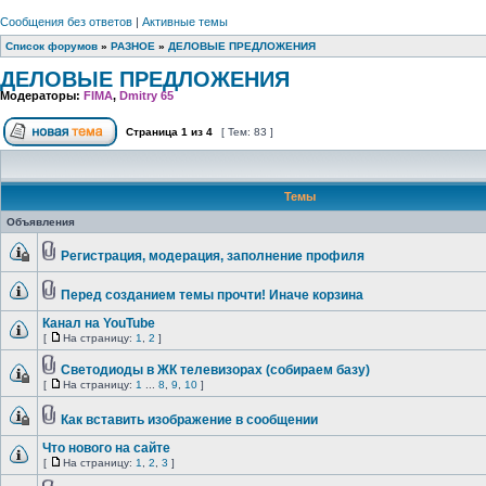
Сообщения без ответов
|
Активные темы
Список форумов
»
РАЗНОЕ
»
ДЕЛОВЫЕ ПРЕДЛОЖЕНИЯ
ДЕЛОВЫЕ ПРЕДЛОЖЕНИЯ
Модераторы:
FIMA
,
Dmitry 65
Страница
1
из
4
[ Тем: 83 ]
Темы
Объявления
Регистрация, модерация, заполнение профиля
Перед созданием темы прочти! Иначе корзина
Канал на YouTube
[
На страницу:
1
,
2
]
Светодиоды в ЖК телевизорах (собираем базу)
[
На страницу:
1
...
8
,
9
,
10
]
Как вставить изображение в сообщении
Что нового на сайте
[
На страницу:
1
,
2
,
3
]