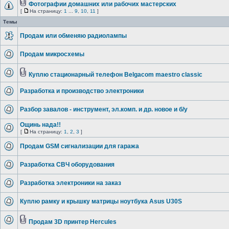
Фотографии домашних или рабочих мастерских
[
На страницу:
1
...
9
,
10
,
11
]
Темы
Продам или обменяю радиолампы
Продам микросхемы
Куплю стационарный телефон Belgacom maestro classic
Разработка и производство электроники
Разбор завалов - инструмент, эл.комп. и др. новое и б/у
Ощинь нада!!
[
На страницу:
1
,
2
,
3
]
Продам GSM сигнализации для гаража
Разработка СВЧ оборудования
Разработка электроники на заказ
Куплю рамку и крышку матрицы ноутбука Asus U30S
Продам 3D принтер Hercules