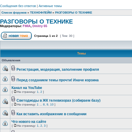
Сообщения без ответов
|
Активные темы
Список форумов
»
ТЕХНОФЛЕЙМ
»
РАЗГОВОРЫ О ТЕХНИКЕ
РАЗГОВОРЫ О ТЕХНИКЕ
Модераторы:
FIMA
,
Dmitry 65
Страница
1
из
2
[ Тем: 30 ]
Темы
Объявления
Регистрация, модерация, заполнение профиля
Перед созданием темы прочти! Иначе корзина
Канал на YouTube
[
На страницу:
1
,
2
]
Светодиоды в ЖК телевизорах (собираем базу)
[
На страницу:
1
...
8
,
9
,
10
]
Как вставить изображение в сообщении
Что нового на сайте
[
На страницу:
1
,
2
,
3
]