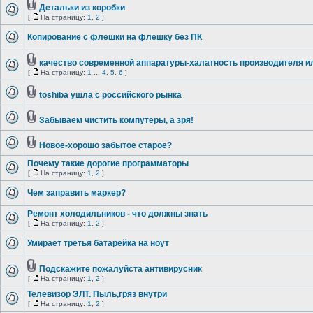
Детальки из коробки
[
На страницу:
1
,
2
]
Копирование с флешки на флешку без ПК
качество современной аппаратуры-халатность производителя и
[
На страницу:
1
...
4
,
5
,
6
]
toshiba ушла с российского рынка
Забываем чистить компутеры, а зря!
Новое-хорошо забытое старое?
Почему такие дорогие программаторы
[
На страницу:
1
,
2
]
Чем заправить маркер?
Ремонт холодильников - что должны знать
[
На страницу:
1
,
2
]
Умирает третья батарейка на ноут
Подскажите пожалуйста антивирусник
[
На страницу:
1
,
2
]
Телевизор ЭЛТ. Пыль,гряз внутри
[
На страницу:
1
,
2
]