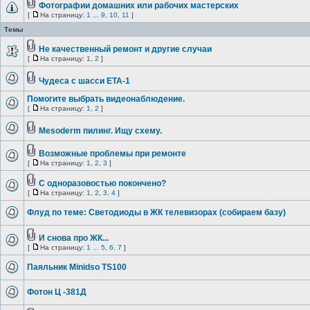
Фотографии домашних или рабочих мастерских
[
На страницу:
1
...
9
,
10
,
11
]
Темы
Не качественный ремонт и другие случаи
[
На страницу:
1
,
2
]
Чудеса с шасси ETA-1
Помогите выбрать видеонаблюдение.
[
На страницу:
1
,
2
]
Mesoderm пилинг. Ищу схему.
Возможные проблемы при ремонте
[
На страницу:
1
,
2
,
3
]
С одноразовостью покончено?
[
На страницу:
1
,
2
,
3
,
4
]
Флуд по теме: Светодиоды в ЖК телевизорах (собираем базу)
И снова про ЖК...
[
На страницу:
1
...
5
,
6
,
7
]
Паяльник Minidso TS100
Фотон Ц -381Д