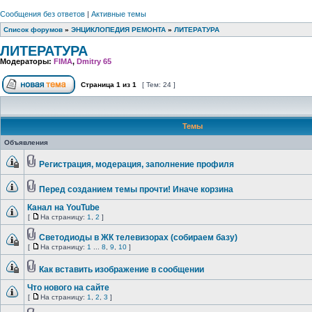
Сообщения без ответов
|
Активные темы
Список форумов
»
ЭНЦИКЛОПЕДИЯ РЕМОНТА
»
ЛИТЕРАТУРА
ЛИТЕРАТУРА
Модераторы:
FIMA
,
Dmitry 65
Страница
1
из
1
[ Тем: 24 ]
Темы
Объявления
Регистрация, модерация, заполнение профиля
Перед созданием темы прочти! Иначе корзина
Канал на YouTube
[
На страницу:
1
,
2
]
Светодиоды в ЖК телевизорах (собираем базу)
[
На страницу:
1
...
8
,
9
,
10
]
Как вставить изображение в сообщении
Что нового на сайте
[
На страницу:
1
,
2
,
3
]