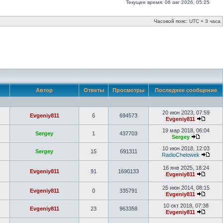
Текущее время: 06 авг 2026, 05:25
Часовой пояс: UTC + 3 часа
Автор
Ответы
Просмотры
Последнее сообщение
20 июн 2023, 07:59
Evgeniy811
6
694573
Evgeniy811
19 мар 2018, 06:04
Sergey
1
437703
Sergey
10 июн 2018, 12:03
Sergey
15
691311
RadioChelowek
16 янв 2025, 18:24
Evgeniy811
91
1690133
Evgeniy811
25 июн 2014, 08:15
Evgeniy811
0
335791
Evgeniy811
10 окт 2018, 07:38
Evgeniy811
23
963358
Evgeniy811