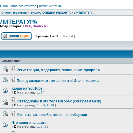
Сообщения без ответов
|
Активные темы
Список форумов
»
ЭНЦИКЛОПЕДИЯ РЕМОНТА
»
ЛИТЕРАТУРА
ЛИТЕРАТУРА
Модераторы:
FIMA
,
Dmitry 65
Страница
1
из
1
[ Тем: 24 ]
Объявления
Регистрация, модерация, заполнение профиля
Перед созданием темы прочти! Иначе корзина
Канал на YouTube
[
На страницу:
1
,
2
]
Светодиоды в ЖК телевизорах (собираем базу)
[
На страницу:
1
...
8
,
9
,
10
]
Как вставить изображение в сообщении
Что нового на сайте
[
На страницу:
1
,
2
,
3
]