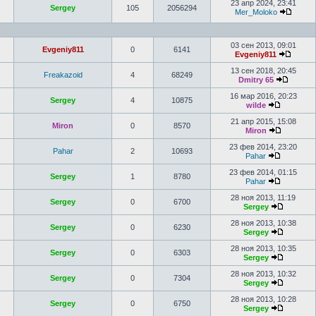
23 апр 2024, 23:41
Sergey
105
2056294
Mer_Moloko
03 сен 2013, 09:01
Evgeniy811
0
6141
Evgeniy811
13 сен 2018, 20:45
Freakazoid
4
68249
Dmitry 65
16 мар 2016, 20:23
Sergey
4
10875
wilde
21 апр 2015, 15:08
Miron
0
8570
Miron
23 фев 2014, 23:20
Pahar
2
10693
Pahar
23 фев 2014, 01:15
Sergey
1
8780
Pahar
28 ноя 2013, 11:19
Sergey
0
6700
Sergey
28 ноя 2013, 10:38
Sergey
0
6230
Sergey
28 ноя 2013, 10:35
Sergey
0
6303
Sergey
28 ноя 2013, 10:32
Sergey
0
7304
Sergey
28 ноя 2013, 10:28
Sergey
0
6750
Sergey