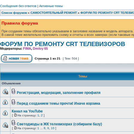
Сообщения без ответов
|
Активные темы
Список форумов
»
САМОСТОЯТЕЛЬНЫЙ РЕМОНТ
»
ФОРУМ ПО РЕМОНТУ CRT ТЕЛЕВИ
Правила форума
При создании темы обязательно указываем в заголовке название и модель аппарата.
В самой теме желательно приложить схему и отчеты о всех замерах (если таковые п
ФОРУМ ПО РЕМОНТУ CRT ТЕЛЕВИЗОРОВ
Модераторы:
FIMA
,
Dmitry 65
Страница
1
из
21
[ Тем: 504 ]
Темы
Объявления
Регистрация, модерация, заполнение профиля
Перед созданием темы прочти! Иначе корзина
Канал на YouTube
[
На страницу:
1
,
2
]
Светодиоды в ЖК телевизорах (собираем базу)
[
На страницу:
1
...
8
,
9
,
10
]