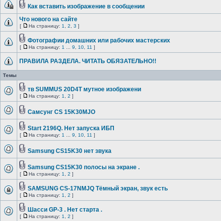
Как вставить изображение в сообщении
Что нового на сайте
[
На страницу:
1
,
2
,
3
]
Фотографии домашних или рабочих мастерских
[
На страницу:
1
...
9
,
10
,
11
]
ПРАВИЛА РАЗДЕЛА. ЧИТАТЬ ОБЯЗАТЕЛЬНО!!
Темы
тв SUMMUS 20D4T мутное изображени
[
На страницу:
1
,
2
]
Самсунг CS 15K30MJO
Start 2196Q. Нет запуска ИБП
[
На страницу:
1
...
9
,
10
,
11
]
Samsung CS15K30 нет звука
Samsung CS15K30 полосы на экране .
[
На страницу:
1
,
2
]
SAMSUNG CS-17NMJQ Тёмный экран, звук есть
[
На страницу:
1
,
2
]
Шасси GP-3 . Нет старта .
[
На страницу:
1
,
2
]