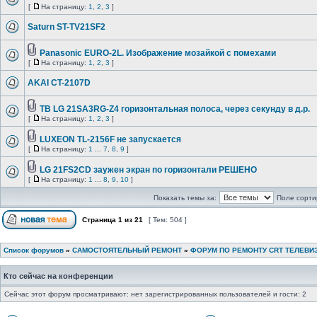
[
На страницу:
1
,
2
,
3
]
Saturn ST-TV21SF2
Panasonic EURO-2L. Изображение мозайкой с помехами
[
На страницу:
1
,
2
,
3
]
AKAI CT-2107D
ТВ LG 21SA3RG-Z4 горизонтальная полоса, через секунду в д.р.
[
На страницу:
1
,
2
,
3
]
LUXEON TL-2156F не запускается
[
На страницу:
1
...
7
,
8
,
9
]
LG 21FS2CD заужен экран по горизонтали РЕШЕНО
[
На страницу:
1
...
8
,
9
,
10
]
Показать темы за:
Поле сорти
Страница
1
из
21
[ Тем: 504 ]
Список форумов
»
САМОСТОЯТЕЛЬНЫЙ РЕМОНТ
»
ФОРУМ ПО РЕМОНТУ CRT ТЕЛЕВИ
Кто сейчас на конференции
Сейчас этот форум просматривают: нет зарегистрированных пользователей и гости: 2