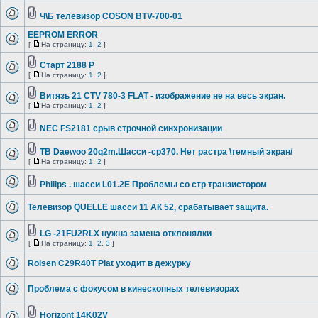
Ч\Б телевизор COSON BTV-700-01
EEPROM ERROR
[
На страницу:
1
,
2
]
Старт 2188 P
[
На страницу:
1
,
2
]
Витязь 21 CTV 780-3 FLAT - изображение не на весь экран.
[
На страницу:
1
,
2
]
NEC FS2181 срыв строчной синхронизации
ТВ Daewoo 20q2m.Шасси -ср370. Нет растра \темный экран/
[
На страницу:
1
,
2
]
Philips . шасси L01.2E Проблемы со стр транзистором
Телевизор QUELLE шасси 11 АК 52, срабатывает защита.
LG -21FU2RLX нужна замена отклонялки
[
На страницу:
1
,
2
,
3
]
Rolsen C29R40T Plat уходит в дежурку
Проблема с фокусом в кинескопных телевизорах
Horizont 14K02V