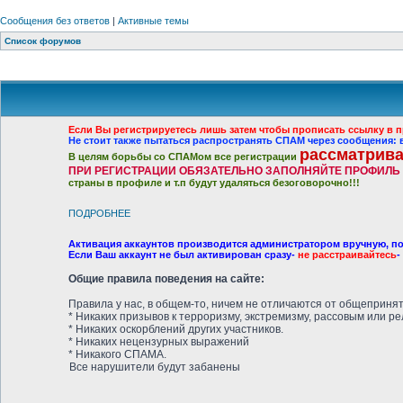
Сообщения без ответов
|
Активные темы
Список форумов
Если Вы регистрируетесь лишь затем чтобы прописать ссылку в п
Не стоит также пытаться распространять СПАМ через сообщения
рассматрива
В целям борьбы со СПАМом все регистрации
ПРИ РЕГИСТРАЦИИ ОБЯЗАТЕЛЬНО ЗАПОЛНЯЙТЕ ПРОФИЛЬ
страны в профиле и т.п будут удаляться безоговорочно!!!
ПОДРОБНЕЕ
Активация аккаунтов производится администратором вручную, по
Если Ваш аккаунт не был активирован сразу-
не расстраивайтесь
-
Общие правила поведения на сайте:
Правила у нас, в общем-то, ничем не отличаются от общеприня
* Никаких призывов к терроризму, экстремизму, рассовым или р
* Никаких оскорблений других участников.
* Никаких нецензурных выражений
* Никакого СПАМА.
Все нарушители будут забанены