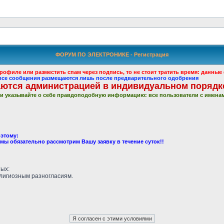
ФОРУМ ПО ЭЛЕКТРОНИКЕ - Регистрация
рофиле или разместить спам через подпись, то не стоит тратить время: данн
: все сообщения размещаются лишь после предварительного одобрения
ются администрацией в индивидуальном порядк
и указывайте о себе правдоподобную информацию: все пользователи с именам
этому:
 мы обязательно рассмотрим Вашу заявку в течение суток!!
тых:
елигиозным разногласиям.