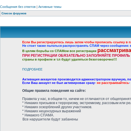
Сообщения без ответов
|
Активные темы
Список форумов
Если Вы регистрируетесь лишь затем чтобы прописать ссылку в п
Не стоит также пытаться распространять СПАМ через сообщения
рассматрива
В целям борьбы со СПАМом все регистрации
ПРИ РЕГИСТРАЦИИ ОБЯЗАТЕЛЬНО ЗАПОЛНЯЙТЕ ПРОФИЛЬ
страны в профиле и т.п будут удаляться безоговорочно!!!
ПОДРОБНЕЕ
Активация аккаунтов производится администратором вручную, по
Если Ваш аккаунт не был активирован сразу-
не расстраивайтесь
-
Общие правила поведения на сайте:
Правила у нас, в общем-то, ничем не отличаются от общеприня
* Никаких призывов к терроризму, экстремизму, рассовым или р
* Никаких оскорблений других участников.
* Никаких нецензурных выражений
* Никакого СПАМА.
Все нарушители будут забанены