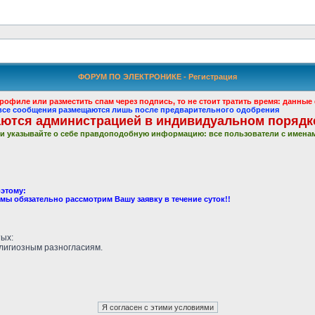
ФОРУМ ПО ЭЛЕКТРОНИКЕ - Регистрация
рофиле или разместить спам через подпись, то не стоит тратить время: данн
: все сообщения размещаются лишь после предварительного одобрения
ются администрацией в индивидуальном порядк
и указывайте о себе правдоподобную информацию: все пользователи с именам
этому:
 мы обязательно рассмотрим Вашу заявку в течение суток!!
тых:
елигиозным разногласиям.