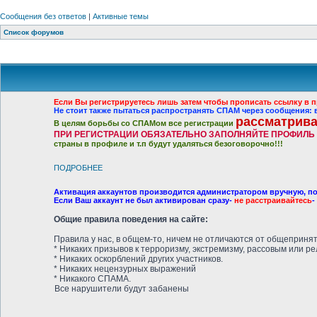
Сообщения без ответов
|
Активные темы
Список форумов
Если Вы регистрируетесь лишь затем чтобы прописать ссылку в п
Не стоит также пытаться распространять СПАМ через сообщения
рассматрива
В целям борьбы со СПАМом все регистрации
ПРИ РЕГИСТРАЦИИ ОБЯЗАТЕЛЬНО ЗАПОЛНЯЙТЕ ПРОФИЛЬ
страны в профиле и т.п будут удаляться безоговорочно!!!
ПОДРОБНЕЕ
Активация аккаунтов производится администратором вручную, по
Если Ваш аккаунт не был активирован сразу-
не расстраивайтесь
-
Общие правила поведения на сайте:
Правила у нас, в общем-то, ничем не отличаются от общеприня
* Никаких призывов к терроризму, экстремизму, рассовым или р
* Никаких оскорблений других участников.
* Никаких нецензурных выражений
* Никакого СПАМА.
Все нарушители будут забанены