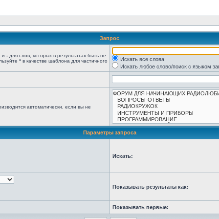
Запрос
, и
-
для слов, которых в результатах быть не
Искать все слова
ользуйте
*
в качестве шаблона для частичного
Искать любое слово/поиск с языком з
изводится автоматически, если вы не
Параметры запроса
Искать:
Показывать результаты как:
Показывать первые: