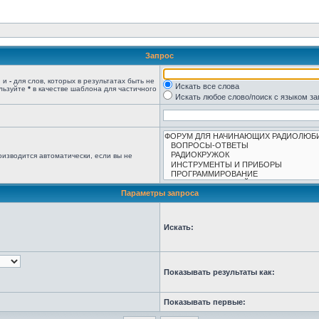
Запрос
, и
-
для слов, которых в результатах быть не
Искать все слова
ользуйте
*
в качестве шаблона для частичного
Искать любое слово/поиск с языком з
изводится автоматически, если вы не
Параметры запроса
Искать:
Показывать результаты как:
Показывать первые: